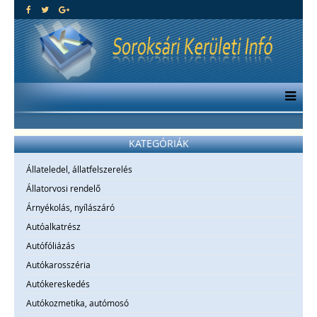
KATEGÓRIÁK
Állateledel, állatfelszerelés
Állatorvosi rendelő
Árnyékolás, nyílászáró
Autóalkatrész
Autófóliázás
Autókarosszéria
Autókereskedés
Autókozmetika, autómosó