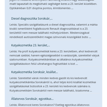
miatt tapasztalt és megbízható segítséget keres a 23. kerület közelében.
...
Optikánkban 0,01 dioptria pontos, érintésmentes
Diesel diagnosztika Soroksár,...
Leírás: Speciális szolgáltatásunk a diesel diagnosztika, valamint a márka
kiváló ismerőiként foglalkozunk Renault diagnosztikával is a 23.
kerülettől nem messze található műhelyünkben. Mestervizsgával
...
rendelkező autószerelőként magas színvonalú kiszolgálást bizto
Kutyakozmetika 23. kerület,...
Leírás: Ha profi kutyakozmetikát keres a 23. kerületben, ahol kedvencét
nemcsak szebbé, hanem egészségesebbé is varázsolják, szeretettel várjuk
szalonunkban. Kutyakozmetikánkban az általános kutyakozmetikai
...
szolgáltatásokon felül ultrahangos fogtisztítást is bizt
Kutyakozmetika Soroksár, kisállat...
Leírás: Szeretettel várok minden kedves gazdit és kis kedvencét
kutyakozmetikámba Soroksárról is, ahol teljes körű kisállat kozmetikai
szolgáltatásokat biztosítok a 23. kerületi kis kedvencek számára is.
...
Kutyakozmetikám Soroksártól nem messze található, bizalomma
Állatorvos Soroksár, egzotikus...
Leírás: Állatorvost keres Soroksáron? Esetleg egzotikus állatorvos