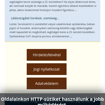
segítségére lenne szüksége a 23. kerületben? Ha olyan állatorvost keres,
aki nemcsak kutyák és macskák, hanem egzotikus állatok kezelésében is
...
jártas, akkor bizalommal forduljon hozzám! Egzotikus
Látásvizsgálat Soroksár, szemüveg...
Leírás: Soroksárról is szeretettel várjuk vásárlóinkat optikánkba, bátran
jöjjön el hozzánk, amennyiben szemüveg készítés vagy látásvizsgálat
miatt tapasztalt és megbízható segítséget keres a 23. kerület közelében.
...
Optikánkban 0,01 dioptria pontos, érintésmentes
Hirdetésfelvétel
Jogi nyilatkozat
Adatvédelem
Oldalainkon HTTP-sütiket használunk a jobb
© 2018 Awacs Design és Reklámiroda Kft. Minden jog fenntartva.
működésért.