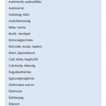
Autómentő, autószállítás
Autószerviz
Autóüveg, tükör
Autóvillamosság
Baba, mama
Bicikli - Kerékpár
Biztonságtechnika
Bölcsöde, óvoda, napközi
Bútor, lapszabászat
Cipő, táska, kiegészítő
Cukrászda, édesség
Duguláselhárítás
Egészségmegőrzés
Elektronikai szerviz
Élelmiszer
Építőanyag
Étterem