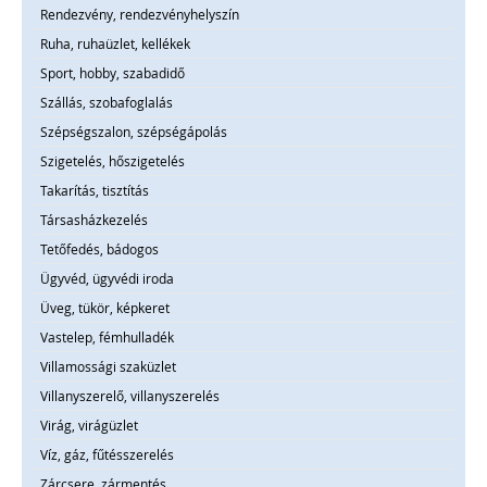
Rendezvény, rendezvényhelyszín
Ruha, ruhaüzlet, kellékek
Sport, hobby, szabadidő
Szállás, szobafoglalás
Szépségszalon, szépségápolás
Szigetelés, hőszigetelés
Takarítás, tisztítás
Társasházkezelés
Tetőfedés, bádogos
Ügyvéd, ügyvédi iroda
Üveg, tükör, képkeret
Vastelep, fémhulladék
Villamossági szaküzlet
Villanyszerelő, villanyszerelés
Virág, virágüzlet
Víz, gáz, fűtésszerelés
Zárcsere, zármentés