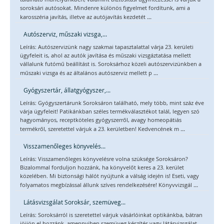
soroksári autósokat. Mindenre különös figyelmet fordítunk, ami a
...
karosszéria javítás, illetve az autójavítás kezdetét
Autószerviz, műszaki vizsga,...
Leírás: Autószervizünk nagy szakmai tapasztalattal várja 23. kerületi
ügyfeleit is, ahol az autók javítása és műszaki vizsgáztatása mellett
vállalunk futómű beállítást is. Soroksárhoz közeli autószervizünkben a
...
műszaki vizsga és az általános autószerviz mellett p
Gyógyszertár, állatgyógyszer,...
Leírás: Gyógyszertárunk Soroksáron található, mely több, mint száz éve
várja ügyfeleit! Patikánkban széles termékválasztékot talál, legyen szó
hagyományos, receptköteles gyógyszerről, avagy homeopátiás
...
termékről, szeretettel várjuk a 23. kerületben! Kedvencének m
Visszamenőleges könyvelés...
Leírás: Visszamenőleges könyvelésre volna szüksége Soroksáron?
Bizalommal forduljon hozzánk, ha könyvelőt keres a 23. kerület
közelében. Mi biztonsági hálót nyújtunk a válság idején is! Eseti, vagy
...
folyamatos megbízással állunk szíves rendelkezésére! Könyvvizsgál
Látásvizsgálat Soroksár, szemüveg...
Leírás: Soroksárról is szeretettel várjuk vásárlóinkat optikánkba, bátran
jöjjön el hozzánk, amennyiben szemüveg készítés vagy látásvizsgálat