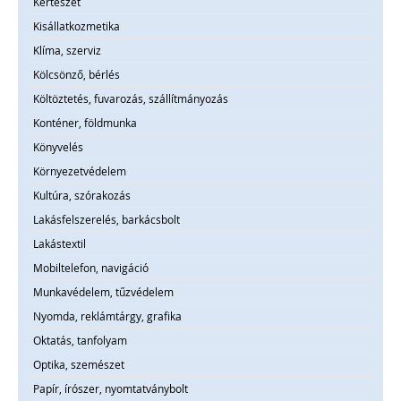
Kertészet
Kisállatkozmetika
Klíma, szerviz
Kölcsönző, bérlés
Költöztetés, fuvarozás, szállítmányozás
Konténer, földmunka
Könyvelés
Környezetvédelem
Kultúra, szórakozás
Lakásfelszerelés, barkácsbolt
Lakástextil
Mobiltelefon, navigáció
Munkavédelem, tűzvédelem
Nyomda, reklámtárgy, grafika
Oktatás, tanfolyam
Optika, szemészet
Papír, írószer, nyomtatványbolt