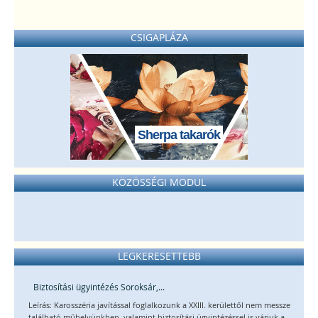
CSIGAPLÁZA
Sherpa takarók
KÖZÖSSÉGI MODUL
LEGKERESETTEBB
Biztosítási ügyintézés Soroksár,...
Leírás: Karosszéria javítással foglalkozunk a XXIII. kerülettől nem messze
található műhelyünkben, valamint biztosítási ügyintézéssel is várjuk a