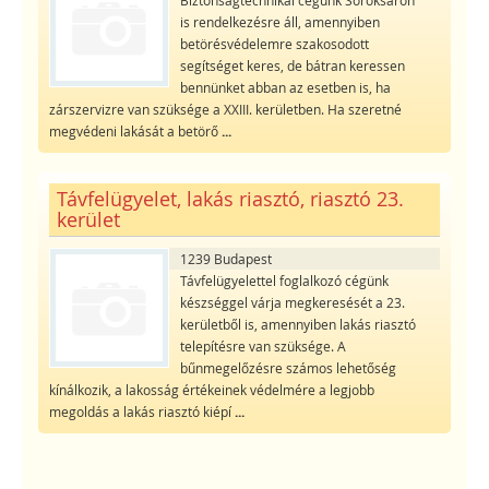
is rendelkezésre áll, amennyiben
betörésvédelemre szakosodott
segítséget keres, de bátran keressen
bennünket abban az esetben is, ha
zárszervizre van szüksége a XXIII. kerületben. Ha szeretné
megvédeni lakását a betörő
...
Távfelügyelet, lakás riasztó, riasztó 23.
kerület
1239 Budapest
Távfelügyelettel foglalkozó cégünk
készséggel várja megkeresését a 23.
kerületből is, amennyiben lakás riasztó
telepítésre van szüksége. A
bűnmegelőzésre számos lehetőség
kínálkozik, a lakosság értékeinek védelmére a legjobb
megoldás a lakás riasztó kiépí
...