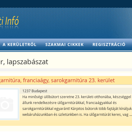
A KERÜLETRŐL
SZAKMAI CIKKEK
REGISZTRÁCIÓ
r, lapszabászat
arnitúra, franciaágy, sarokgarnitúra 23. kerület
1237 Budapest
Ha minőségi ülőbútort szeretne 23. kerületi otthonába, készséggel
állunk rendelkezésre ülőgarnitúrákkal, franciaágyakkal és
sarokgarnitúrákkal egyaránt! Kárpitos bútorok több fajtáját kínáljuk
webáruházunkban és üzletünkben is. Ha ülőgarnitúrát keres, vag
..