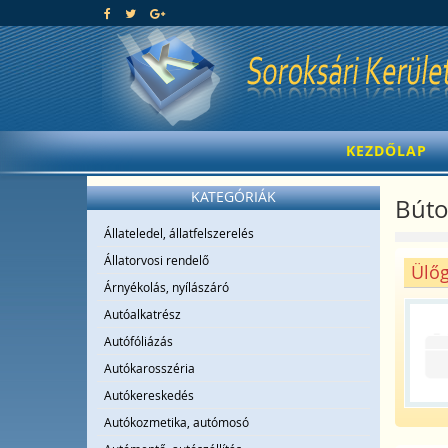
KEZDŐLAP
KATEGÓRIÁK
Búto
Állateledel, állatfelszerelés
Állatorvosi rendelő
Ülőg
Árnyékolás, nyílászáró
Autóalkatrész
Autófóliázás
Autókarosszéria
Autókereskedés
Autókozmetika, autómosó