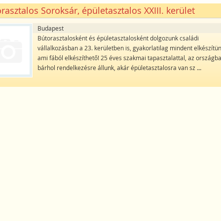
rasztalos Soroksár, épületasztalos XXIII. kerület
Budapest
Bútorasztalosként és épületasztalosként dolgozunk családi
vállalkozásban a 23. kerületben is, gyakorlatilag mindent elkészítün
ami fából elkészíthető! 25 éves szakmai tapasztalattal, az országb
bárhol rendelkezésre állunk, akár épületasztalosra van sz
...