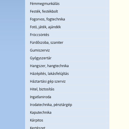
Fémmegmunkálás
Festék, festékbolt
Fogorvos, fogtechnika
Fotó, játék, ajándék
Fröccsöntés
Fürdőszoba, szaniter
Gumiszerviz
Gyógyszertár
Hangszer, hangtechnika
Házépítés, lakásfelújítás
Háztartási gép szerviz
Hitel, biztosítás
Ingatlaniroda
Irodatechnika, pénztárgép
Kaputechnika
Kárpitos
Kertészet