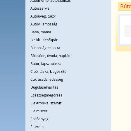
Autómentő, autószállítás
Búto
Autószerviz
Autóüveg, tükör
Autóvillamosság
Baba, mama
Bicikli - Kerékpár
Biztonságtechnika
Bölcsöde, óvoda, napközi
Bútor, lapszabászat
Cipő, táska, kiegészítő
Cukrászda, édesség
Duguláselhárítás
Egészségmegőrzés
Elektronikai szerviz
Élelmiszer
Építőanyag
Étterem