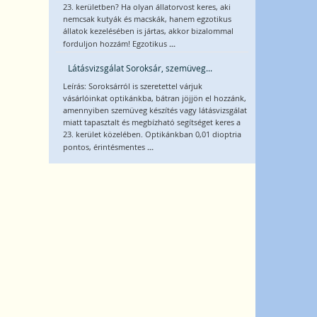
23. kerületben? Ha olyan állatorvost keres, aki
nemcsak kutyák és macskák, hanem egzotikus
állatok kezelésében is jártas, akkor bizalommal
...
forduljon hozzám! Egzotikus
Látásvizsgálat Soroksár, szemüveg...
Leírás: Soroksárról is szeretettel várjuk
vásárlóinkat optikánkba, bátran jöjjön el hozzánk,
amennyiben szemüveg készítés vagy látásvizsgálat
miatt tapasztalt és megbízható segítséget keres a
23. kerület közelében. Optikánkban 0,01 dioptria
...
pontos, érintésmentes