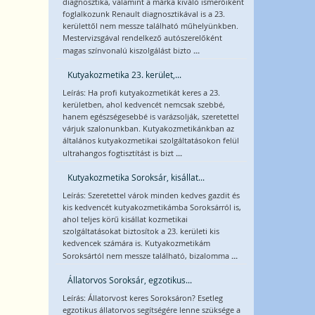
diagnosztika, valamint a márka kiváló ismerőiként
foglalkozunk Renault diagnosztikával is a 23.
kerülettől nem messze található műhelyünkben.
Mestervizsgával rendelkező autószerelőként
...
magas színvonalú kiszolgálást bizto
Kutyakozmetika 23. kerület,...
Leírás: Ha profi kutyakozmetikát keres a 23.
kerületben, ahol kedvencét nemcsak szebbé,
hanem egészségesebbé is varázsolják, szeretettel
várjuk szalonunkban. Kutyakozmetikánkban az
általános kutyakozmetikai szolgáltatásokon felül
...
ultrahangos fogtisztítást is bizt
Kutyakozmetika Soroksár, kisállat...
Leírás: Szeretettel várok minden kedves gazdit és
kis kedvencét kutyakozmetikámba Soroksárról is,
ahol teljes körű kisállat kozmetikai
szolgáltatásokat biztosítok a 23. kerületi kis
kedvencek számára is. Kutyakozmetikám
...
Soroksártól nem messze található, bizalomma
Állatorvos Soroksár, egzotikus...
Leírás: Állatorvost keres Soroksáron? Esetleg
egzotikus állatorvos segítségére lenne szüksége a