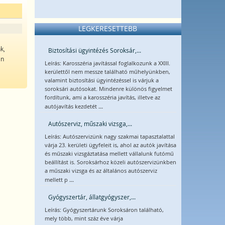
LEGKERESETTEBB
k,
Biztosítási ügyintézés Soroksár,...
an
Leírás: Karosszéria javítással foglalkozunk a XXIII.
kerülettől nem messze található műhelyünkben,
valamint biztosítási ügyintézéssel is várjuk a
soroksári autósokat. Mindenre különös figyelmet
fordítunk, ami a karosszéria javítás, illetve az
...
autójavítás kezdetét
Autószerviz, műszaki vizsga,...
Leírás: Autószervizünk nagy szakmai tapasztalattal
várja 23. kerületi ügyfeleit is, ahol az autók javítása
és műszaki vizsgáztatása mellett vállalunk futómű
beállítást is. Soroksárhoz közeli autószervizünkben
a műszaki vizsga és az általános autószerviz
...
mellett p
Gyógyszertár, állatgyógyszer,...
Leírás: Gyógyszertárunk Soroksáron található,
mely több, mint száz éve várja