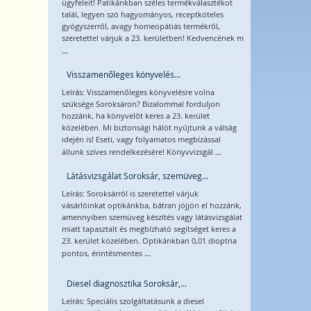
ügyfeleit! Patikánkban széles termékválasztékot
talál, legyen szó hagyományos, receptköteles
gyógyszerről, avagy homeopátiás termékről,
szeretettel várjuk a 23. kerületben! Kedvencének m
...
Visszamenőleges könyvelés...
Leírás: Visszamenőleges könyvelésre volna
szüksége Soroksáron? Bizalommal forduljon
hozzánk, ha könyvelőt keres a 23. kerület
közelében. Mi biztonsági hálót nyújtunk a válság
idején is! Eseti, vagy folyamatos megbízással
...
állunk szíves rendelkezésére! Könyvvizsgál
Látásvizsgálat Soroksár, szemüveg...
Leírás: Soroksárról is szeretettel várjuk
vásárlóinkat optikánkba, bátran jöjjön el hozzánk,
amennyiben szemüveg készítés vagy látásvizsgálat
miatt tapasztalt és megbízható segítséget keres a
23. kerület közelében. Optikánkban 0,01 dioptria
...
pontos, érintésmentes
Diesel diagnosztika Soroksár,...
Leírás: Speciális szolgáltatásunk a diesel