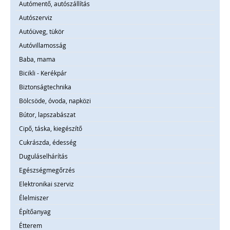
Autómentő, autószállítás
Autószerviz
Autóüveg, tükör
Autóvillamosság
Baba, mama
Bicikli - Kerékpár
Biztonságtechnika
Bölcsöde, óvoda, napközi
Bútor, lapszabászat
Cipő, táska, kiegészítő
Cukrászda, édesség
Duguláselhárítás
Egészségmegőrzés
Elektronikai szerviz
Élelmiszer
Építőanyag
Étterem