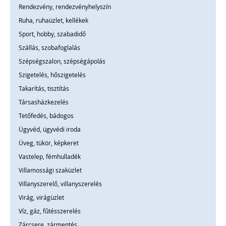
Rendezvény, rendezvényhelyszín
Ruha, ruhaüzlet, kellékek
Sport, hobby, szabadidő
Szállás, szobafoglalás
Szépségszalon, szépségápolás
Szigetelés, hőszigetelés
Takarítás, tisztítás
Társasházkezelés
Tetőfedés, bádogos
Ügyvéd, ügyvédi iroda
Üveg, tükör, képkeret
Vastelep, fémhulladék
Villamossági szaküzlet
Villanyszerelő, villanyszerelés
Virág, virágüzlet
Víz, gáz, fűtésszerelés
Zárcsere, zármentés