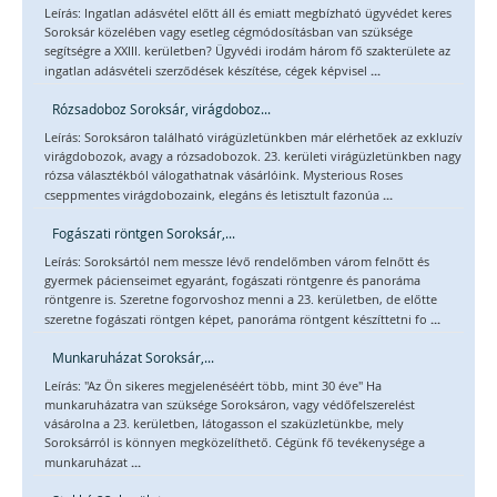
Leírás: Ingatlan adásvétel előtt áll és emiatt megbízható ügyvédet keres
Soroksár közelében vagy esetleg cégmódosításban van szüksége
segítségre a XXIII. kerületben? Ügyvédi irodám három fő szakterülete az
...
ingatlan adásvételi szerződések készítése, cégek képvisel
Rózsadoboz Soroksár, virágdoboz...
Leírás: Soroksáron található virágüzletünkben már elérhetőek az exkluzív
virágdobozok, avagy a rózsadobozok. 23. kerületi virágüzletünkben nagy
rózsa választékból válogathatnak vásárlóink. Mysterious Roses
...
cseppmentes virágdobozaink, elegáns és letisztult fazonúa
Fogászati röntgen Soroksár,...
Leírás: Soroksártól nem messze lévő rendelőmben várom felnőtt és
gyermek pácienseimet egyaránt, fogászati röntgenre és panoráma
röntgenre is. Szeretne fogorvoshoz menni a 23. kerületben, de előtte
...
szeretne fogászati röntgen képet, panoráma röntgent készíttetni fo
Munkaruházat Soroksár,...
Leírás: "Az Ön sikeres megjelenéséért több, mint 30 éve" Ha
munkaruházatra van szüksége Soroksáron, vagy védőfelszerelést
vásárolna a 23. kerületben, látogasson el szaküzletünkbe, mely
Soroksárról is könnyen megközelíthető. Cégünk fő tevékenysége a
...
munkaruházat