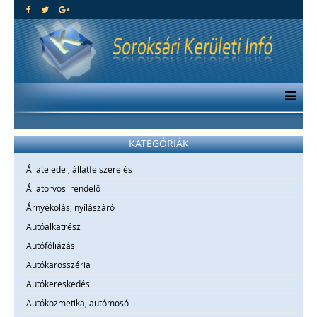
KATEGÓRIÁK
Állateledel, állatfelszerelés
Állatorvosi rendelő
Árnyékolás, nyílászáró
Autóalkatrész
Autófóliázás
Autókarosszéria
Autókereskedés
Autókozmetika, autómosó