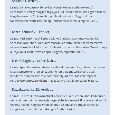
Stukkó 23. kerület,...
Leírás: Vállalkozásunk fő tevékenységi köre az épületdekoráció
Soroksáron, amely magába foglalja a kül- és beltéri stukkók gyártását és
forgalmazását is 23. kerületi ügyfeleink számára. Nagy szakmai
...
tapasztalattal rendelkezünk épületdekoráció terén, a régi épület
Kézi autómosó 23. kerület,...
Leírás: Kézi autómosót keres a 23. kerületben, vagy autókozmetikát
Soroksár közelében? Kézi autómosónk és autókozmetikánk szeretettel
várja a Soroksárról érkező autótulajdonosokat is. Ha fontos Önnek, hogy
...
autója kívül-belül tiszta és ápolt legyen, tapasztalt mun
Diesel diagnosztika Soroksár,...
Leírás: Speciális szolgáltatásunk a diesel diagnosztika, valamint a márka
kiváló ismerőiként foglalkozunk Renault diagnosztikával is a 23.
kerülettől nem messze található műhelyünkben. Mestervizsgával
...
rendelkező autószerelőként magas színvonalú kiszolgálást bizto
Kutyakozmetika 23. kerület,...
Leírás: Ha profi kutyakozmetikát keres a 23. kerületben, ahol kedvencét
nemcsak szebbé, hanem egészségesebbé is varázsolják, szeretettel várjuk
szalonunkban. Kutyakozmetikánkban az általános kutyakozmetikai
...
szolgáltatásokon felül ultrahangos fogtisztítást is bizt