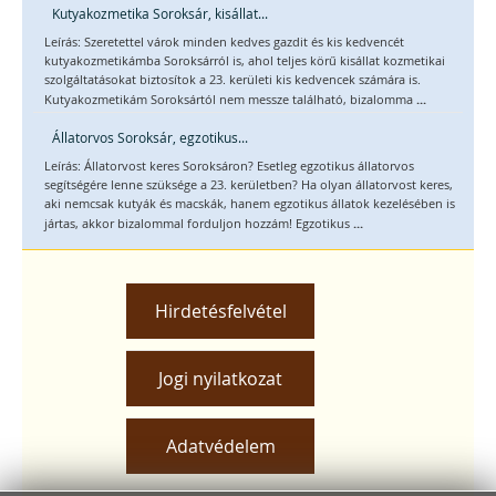
Kutyakozmetika Soroksár, kisállat...
Leírás: Szeretettel várok minden kedves gazdit és kis kedvencét
kutyakozmetikámba Soroksárról is, ahol teljes körű kisállat kozmetikai
szolgáltatásokat biztosítok a 23. kerületi kis kedvencek számára is.
...
Kutyakozmetikám Soroksártól nem messze található, bizalomma
Állatorvos Soroksár, egzotikus...
Leírás: Állatorvost keres Soroksáron? Esetleg egzotikus állatorvos
segítségére lenne szüksége a 23. kerületben? Ha olyan állatorvost keres,
aki nemcsak kutyák és macskák, hanem egzotikus állatok kezelésében is
...
jártas, akkor bizalommal forduljon hozzám! Egzotikus
Hirdetésfelvétel
Jogi nyilatkozat
Adatvédelem