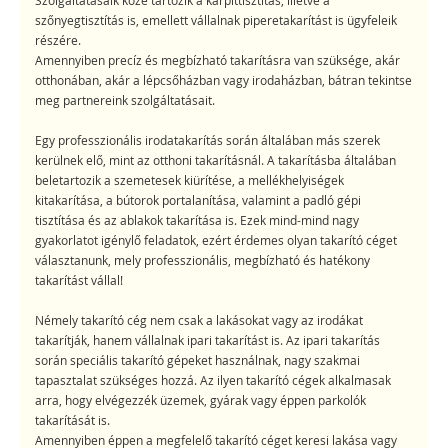
Szolgáltatásaik közé tartozik a kárpittisztítás, illetve a
szőnyegtisztítás is, emellett vállalnak piperetakarítást is ügyfeleik
részére.
Amennyiben precíz és megbízható takarításra van szüksége, akár
otthonában, akár a lépcsőházban vagy irodaházban, bátran tekintse
meg partnereink szolgáltatásait.
Egy professzionális irodatakarítás során általában más szerek
kerülnek elő, mint az otthoni takarításnál. A takarításba általában
beletartozik a szemetesek kiürítése, a mellékhelyiségek
kitakarítása, a bútorok portalanítása, valamint a padló gépi
tisztítása és az ablakok takarítása is. Ezek mind-mind nagy
gyakorlatot igénylő feladatok, ezért érdemes olyan takarító céget
választanunk, mely professzionális, megbízható és hatékony
takarítást vállal!
Némely takarító cég nem csak a lakásokat vagy az irodákat
takarítják, hanem vállalnak ipari takarítást is. Az ipari takarítás
során speciális takarító gépeket használnak, nagy szakmai
tapasztalat szükséges hozzá. Az ilyen takarító cégek alkalmasak
arra, hogy elvégezzék üzemek, gyárak vagy éppen parkolók
takarítását is.
Amennyiben éppen a megfelelő takarító céget keresi lakása vagy