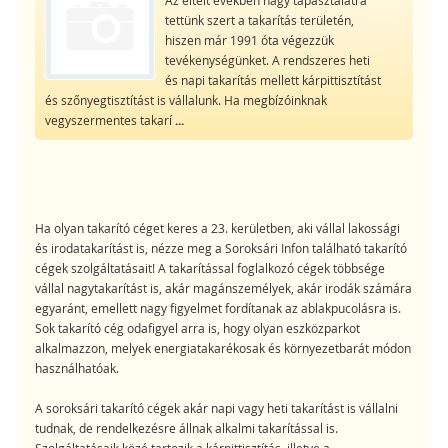
tettünk szert a takarítás területén,
hiszen már 1991 óta végezzük
tevékenységünket. A rendszeres heti
és napi takarítás mellett kárpittisztítást
és szőnyegtisztítást is vállalunk. Ha megbízóinknak
vegyszermentes takarí
...
Ha olyan takarító céget keres a 23. kerületben, aki vállal lakossági
és irodatakarítást is, nézze meg a Soroksári Infon található takarító
cégek szolgáltatásait! A takarítással foglalkozó cégek többsége
vállal nagytakarítást is, akár magánszemélyek, akár irodák számára
egyaránt, emellett nagy figyelmet fordítanak az ablakpucolásra is.
Sok takarító cég odafigyel arra is, hogy olyan eszközparkot
alkalmazzon, melyek energiatakarékosak és környezetbarát módon
használhatóak.
A soroksári takarító cégek akár napi vagy heti takarítást is vállalni
tudnak, de rendelkezésre állnak alkalmi takarítással is.