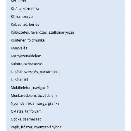
Kertészet
Kisállatkozmetika
Klíma, szerviz
Kölcsönző, bérlés
Költöztetés, fuvarozás, szállítmányozás
Konténer, földmunka
Könyvelés
Környezetvédelem
Kultúra, szórakozás
Lakásfelszerelés, barkácsbolt
Lakástextil
Mobiltelefon, navigáció
Munkavédelem, tűzvédelem
Nyomda, reklámtárgy, grafika
Oktatás, tanfolyam
Optika, szemészet
Papír, írószer, nyomtatványbolt