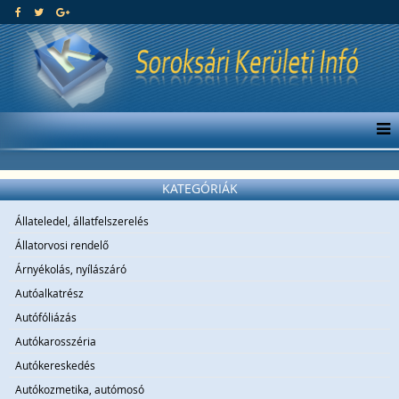
KATEGÓRIÁK
Állateledel, állatfelszerelés
Állatorvosi rendelő
Árnyékolás, nyílászáró
Autóalkatrész
Autófóliázás
Autókarosszéria
Autókereskedés
Autókozmetika, autómosó