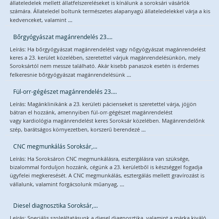
állateledelek mellett állatfelszereléseket is kínálunk a soroksári vásárlók
számára. Állateledel boltunk természetes alapanyagú állateledelekkel várja a kis
...
kedvenceket, valamint
Bőrgyógyászat magánrendelés 23....
Leírás: Ha bőrgyógyászat magánrendelést vagy nőgyógyászat magánrendelést
keres a 23. kerület közelében, szeretettel várjuk magánrendelésünkön, mely
Soroksártól nem messze található. Akár kisebb panaszok esetén is érdemes
...
felkeresnie bőrgyógyászat magánrendelésünk
Fül-orr-gégészet magánrendelés 23....
Leírás: Magánklinikánk a 23. kerületi pácienseket is szeretettel várja, jöjjön
bátran el hozzánk, amennyiben fül-orr-gégészet magánrendelést
vagy kardiológia magánrendelést keres Soroksár közelében. Magánrendelőnk
...
szép, barátságos környezetben, korszerű berendezé
CNC megmunkálás Soroksár,...
Leírás: Ha Soroksáron CNC megmunkálásra, esztergálásra van szüksége,
bizalommal forduljon hozzánk, cégünk a 23. kerületből is készséggel fogadja
ügyfelei megkeresését. A CNC megmunkálás, esztergálás mellett gravírozást is
...
vállalunk, valamint forgácsolunk műanyag,
Diesel diagnosztika Soroksár,...
Leírás: Speciális szolgáltatásunk a diesel diagnosztika, valamint a márka kiváló