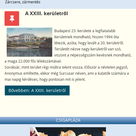
Zárcsere, zármentés
A XXIII. kerületről
Budapest 23. kerülete a legfiatalabb
kerületnek mondható, hiszen 1994 óta
létezik, azóta, hogy levált a 20. kerületről.
Területét nézve nagy kerületről van szó,
viszont a népességszám kevésnek mondható,
a maga 22.000 fős lélekszámával.
Soroksár, mint terület régi múltra tekint vissza. Először a névtelen jegyző,
Anonymus említette, ekkor még Surcusar néven, ami a kutatók számára a
mai napig kérdéses, hogy pontosan mit is jelent.
Bővebben: A XXIII. kerületről
CSIGAPLÁZA