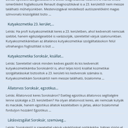
ismerőiként foglalkozunk Renault diagnosztikával is a 23. kerülettől nem messze
található műhelyünkben. Mestervizsgával rendelkező autószerelőként magas
...
színvonalú kiszolgálást bizto
Kutyakozmetika 23. kerület,...
Leírás: Ha profi kutyakozmetikát keres a 23. kerületben, ahol kedvencét nemcsak
szebbé, hanem egészségesebbé is varázsolják, szeretettel várjuk szalonunkban.
Kutyakozmetikánkban az általános kutyakozmetikai szolgáltatásokon felül
...
ultrahangos fogtisztítást is bizt
Kutyakozmetika Soroksár, kisállat...
Leírás: Szeretettel várok minden kedves gazdit és kis kedvencét
kutyakozmetikámba Soroksárról is, ahol teljes körű kisállat kozmetikai
szolgáltatásokat biztosítok a 23. kerületi kis kedvencek számára is.
...
Kutyakozmetikám Soroksártól nem messze található, bizalomma
Állatorvos Soroksár, egzotikus...
Leírás: Állatorvost keres Soroksáron? Esetleg egzotikus állatorvos segítségére
lenne szüksége a 23. kerületben? Ha olyan állatorvost keres, aki nemcsak kutyák
és macskák, hanem egzotikus állatok kezelésében is jártas, akkor bizalommal
...
forduljon hozzám! Egzotikus
Látásvizsgálat Soroksár, szemüveg...
Leírás: Soroksárról is szeretettel várjuk vásárlóinkat optikánkba, bátran jöjjön el