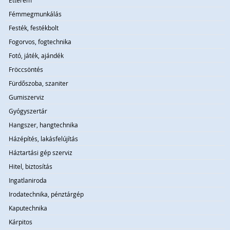
Étterem
Fémmegmunkálás
Festék, festékbolt
Fogorvos, fogtechnika
Fotó, játék, ajándék
Fröccsöntés
Fürdőszoba, szaniter
Gumiszerviz
Gyógyszertár
Hangszer, hangtechnika
Házépítés, lakásfelújítás
Háztartási gép szerviz
Hitel, biztosítás
Ingatlaniroda
Irodatechnika, pénztárgép
Kaputechnika
Kárpitos