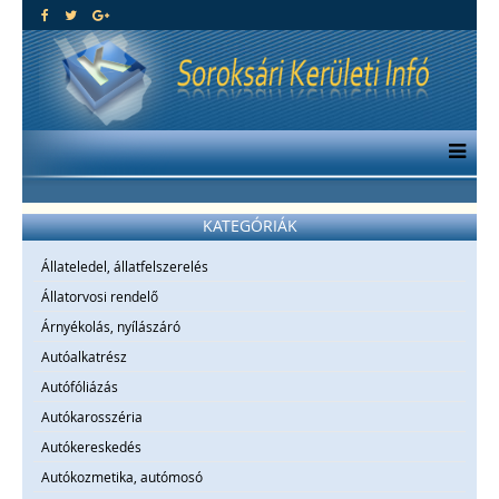
KATEGÓRIÁK
Állateledel, állatfelszerelés
Állatorvosi rendelő
Árnyékolás, nyílászáró
Autóalkatrész
Autófóliázás
Autókarosszéria
Autókereskedés
Autókozmetika, autómosó