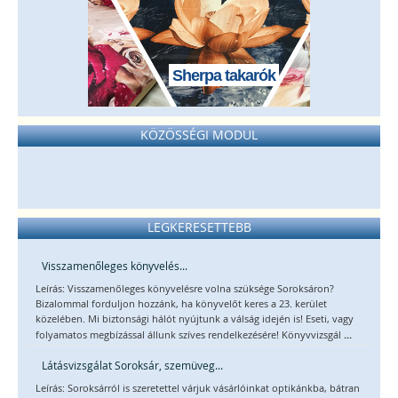
Sherpa takarók
KÖZÖSSÉGI MODUL
LEGKERESETTEBB
Visszamenőleges könyvelés...
Leírás: Visszamenőleges könyvelésre volna szüksége Soroksáron?
Bizalommal forduljon hozzánk, ha könyvelőt keres a 23. kerület
közelében. Mi biztonsági hálót nyújtunk a válság idején is! Eseti, vagy
...
folyamatos megbízással állunk szíves rendelkezésére! Könyvvizsgál
Látásvizsgálat Soroksár, szemüveg...
Leírás: Soroksárról is szeretettel várjuk vásárlóinkat optikánkba, bátran