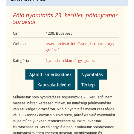
Póló nyomtatás 23. kerület, pólónyomás
Soroksár
Cím
1238, Budapest
Weboldal
www.soroksari.info/Nyomda-reklamtargy-
grafika/
Kategória
Nyomda, reklámtárgy, grafika
Ajánld ismerősödnek
Nyomtatás
Kapcsolatfelvétel
Térkép
Műhelyünk póló nyomtatással foglalkozik a 23. kerülettől nem
messze, bátran keressen minket, ha minőségi pólónyomásra
van szüksége Soroksáron. A póló nyomtatás mellett készséggel
vállaljuk többek között a pulóverekre, párnákra való nyomtatást
is, de műhelyünkben rendelkezésre állunk munkaruha
feliratozással is. Kis és nagy tételben is vállalunk pólónyomást,
munkánkat minden esetben gyorsan, megbízhatóan és