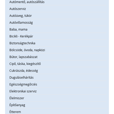
Autómentő, autószállítás
Autószerviz
Autóüveg, tükör
Autóvillamosság
Baba, mama
Bicikli - Kerékpár
Biztonságtechnika
Bölcsöde, óvoda, napközi
Bútor, lapszabászat
Cipő, táska, kiegészítő
Cukrászda, édesség
Duguláselhárítás
Egészségmegőrzés
Elektronikai szerviz
Élelmiszer
Építőanyag
Étterem