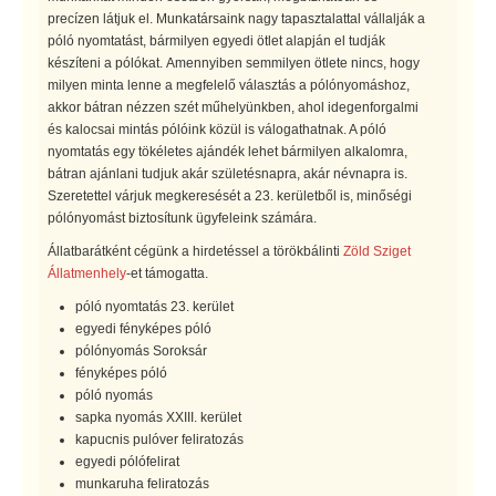
precízen látjuk el. Munkatársaink nagy tapasztalattal vállalják a
póló nyomtatást, bármilyen egyedi ötlet alapján el tudják
készíteni a pólókat. Amennyiben semmilyen ötlete nincs, hogy
milyen minta lenne a megfelelő választás a pólónyomáshoz,
akkor bátran nézzen szét műhelyünkben, ahol idegenforgalmi
és kalocsai mintás pólóink közül is válogathatnak. A póló
nyomtatás egy tökéletes ajándék lehet bármilyen alkalomra,
bátran ajánlani tudjuk akár születésnapra, akár névnapra is.
Szeretettel várjuk megkeresését a 23. kerületből is, minőségi
pólónyomást biztosítunk ügyfeleink számára.
Állatbarátként cégünk a hirdetéssel a törökbálinti
Zöld Sziget
Állatmenhely
-et támogatta.
póló nyomtatás 23. kerület
egyedi fényképes póló
pólónyomás Soroksár
fényképes póló
póló nyomás
sapka nyomás XXIII. kerület
kapucnis pulóver feliratozás
egyedi pólófelirat
munkaruha feliratozás