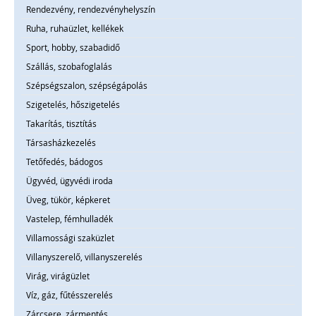
Rendezvény, rendezvényhelyszín
Ruha, ruhaüzlet, kellékek
Sport, hobby, szabadidő
Szállás, szobafoglalás
Szépségszalon, szépségápolás
Szigetelés, hőszigetelés
Takarítás, tisztítás
Társasházkezelés
Tetőfedés, bádogos
Ügyvéd, ügyvédi iroda
Üveg, tükör, képkeret
Vastelep, fémhulladék
Villamossági szaküzlet
Villanyszerelő, villanyszerelés
Virág, virágüzlet
Víz, gáz, fűtésszerelés
Zárcsere, zármentés