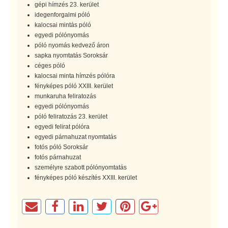
gépi hímzés 23. kerület
idegenforgalmi póló
kalocsai mintás póló
egyedi pólónyomás
póló nyomás kedvező áron
sapka nyomtatás Soroksár
céges póló
kalocsai minta hímzés pólóra
fényképes póló XXIII. kerület
munkaruha feliratozás
egyedi pólónyomás
póló feliratozás 23. kerület
egyedi felirat pólóra
egyedi párnahuzat nyomtatás
fotós póló Soroksár
fotós párnahuzat
személyre szabott pólónyomtatás
fényképes póló készítés XXIII. kerület