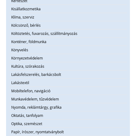
Kertészet
Kisállatkozmetika
Klíma, szerviz
Kölcsönző, bérlés
Költöztetés, fuvarozás, szállítmányozás
Konténer, földmunka
Könyvelés
Környezetvédelem
Kultúra, szórakozás
Lakásfelszerelés, barkácsbolt
Lakástextil
Mobiltelefon, navigáció
Munkavédelem, tűzvédelem
Nyomda, reklámtárgy, grafika
Oktatás, tanfolyam
Optika, szemészet
Papír, írószer, nyomtatványbolt