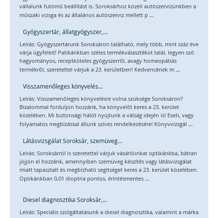
vállalunk futómű beállítást is. Soroksárhoz közeli autószervizünkben a
...
műszaki vizsga és az általános autószerviz mellett p
Gyógyszertár, állatgyógyszer,...
Leírás: Gyógyszertárunk Soroksáron található, mely több, mint száz éve
várja ügyfeleit! Patikánkban széles termékválasztékot talál, legyen szó
hagyományos, receptköteles gyógyszerről, avagy homeopátiás
...
termékről, szeretettel várjuk a 23. kerületben! Kedvencének m
Visszamenőleges könyvelés...
Leírás: Visszamenőleges könyvelésre volna szüksége Soroksáron?
Bizalommal forduljon hozzánk, ha könyvelőt keres a 23. kerület
közelében. Mi biztonsági hálót nyújtunk a válság idején is! Eseti, vagy
...
folyamatos megbízással állunk szíves rendelkezésére! Könyvvizsgál
Látásvizsgálat Soroksár, szemüveg...
Leírás: Soroksárról is szeretettel várjuk vásárlóinkat optikánkba, bátran
jöjjön el hozzánk, amennyiben szemüveg készítés vagy látásvizsgálat
miatt tapasztalt és megbízható segítséget keres a 23. kerület közelében.
...
Optikánkban 0,01 dioptria pontos, érintésmentes
Diesel diagnosztika Soroksár,...
Leírás: Speciális szolgáltatásunk a diesel diagnosztika, valamint a márka