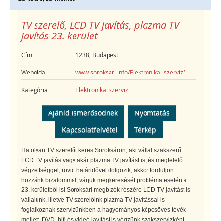
TV szerelő, LCD TV javítás, plazma TV
javítás 23. kerület
Cím
1238, Budapest
Weboldal
www.soroksari.info/Elektronikai-szerviz/
Kategória
Elektronikai szerviz
Ajánld ismerősödnek
Nyomtatás
Kapcsolatfelvétel
Térkép
Ha olyan TV szerelőt keres Soroksáron, aki vállal szakszerű
LCD TV javítás vagy akár plazma TV javítást is, és megfelelő
végzettséggel, rövid határidővel dolgozik, akkor forduljon
hozzánk bizalommal, várjuk megkeresését probléma esetén a
23. kerületből is! Soroksári megbízók részére LCD TV javítást is
vállalunk, illetve TV szerelőink plazma TV javítással is
foglalkoznak szervizünkben a hagyományos képcsöves tévék
mellett. DVD, hifi és videó javítást is végzünk szakszervizként,