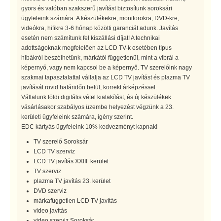
gyors és valóban szakszerű javítást biztosítunk soroksári
ügyfeleink számára. A készülékekre, monitorokra, DVD-kre,
videókra, hifikre 3-6 hónap közötti garanciát adunk. Javítás
esetén nem számítunk fel kiszállási díjat! A technikai
adottságoknak megfelelően az LCD TV-k esetében típus
hibákról beszélhetünk, márkától függetlenül, mint a vibrál a
képernyő, vagy nem kapcsol be a képernyő. TV szerelőink nagy
szakmai tapasztalattal vállalja az LCD TV javítást és plazma TV
javítását rövid határidőn belül, korrekt árképzéssel.
Vállalunk földi digitális vétel kialakítást, és új készülékek
vásárlásakor szabályos üzembe helyezést végzünk a 23.
kerületi ügyfeleink számára, igény szerint.
EDC kártyás ügyfeleink 10% kedvezményt kapnak!
TV szerelő Soroksár
LCD TV szerviz
LCD TV javítás XXIII. kerület
TV szerviz
plazma TV javítás 23. kerület
DVD szerviz
márkafüggetlen LCD TV javítás
video javítás
video szerviz Soroksár