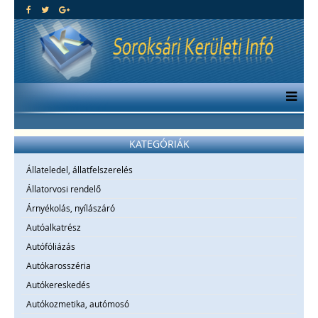
KATEGÓRIÁK
Állateledel, állatfelszerelés
Állatorvosi rendelő
Árnyékolás, nyílászáró
Autóalkatrész
Autófóliázás
Autókarosszéria
Autókereskedés
Autókozmetika, autómosó