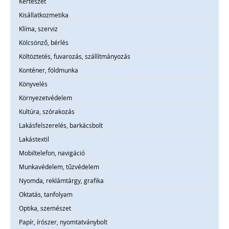
Kertészet
Kisállatkozmetika
Klíma, szerviz
Kölcsönző, bérlés
Költöztetés, fuvarozás, szállítmányozás
Konténer, földmunka
Könyvelés
Környezetvédelem
Kultúra, szórakozás
Lakásfelszerelés, barkácsbolt
Lakástextil
Mobiltelefon, navigáció
Munkavédelem, tűzvédelem
Nyomda, reklámtárgy, grafika
Oktatás, tanfolyam
Optika, szemészet
Papír, írószer, nyomtatványbolt