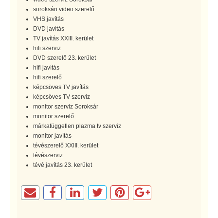
soroksári video szerelő
VHS javítás
DVD javítás
TV javítás XXIII. kerület
hifi szerviz
DVD szerelő 23. kerület
hifi javítás
hifi szerelő
képcsöves TV javítás
képcsöves TV szerviz
monitor szerviz Soroksár
monitor szerelő
márkafüggetlen plazma tv szerviz
monitor javítás
tévészerelő XXIII. kerület
tévészerviz
tévé javítás 23. kerület