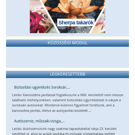
Sherpa takarók
KÖZÖSSÉGI MODUL
LEGKERESETTEBB
Biztosítási ügyintézés Soroksár,...
Leírás: Karosszéria javítással foglalkozunk a XXIII. kerülettől nem messze
található műhelyünkben, valamint biztosítási ügyintézéssel is várjuk a
soroksári autósokat. Mindenre különös figyelmet fordítunk, ami a
...
karosszéria javítás, illetve az autójavítás kezdetét
Autószerviz, műszaki vizsga,...
Leírás: Autószervizünk nagy szakmai tapasztalattal várja 23. kerületi
ügyfeleit is, ahol az autók javítása és műszaki vizsgáztatása mellett