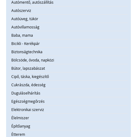
Autómentő, autószállítás
Autószerviz
Autóüveg, tükör
Autóvillamosság
Baba, mama
Bicikli - Kerékpár
Biztonságtechnika
Bölcsöde, óvoda, napközi
Bútor, lapszabászat
Cipő, táska, kiegészítő
Cukrászda, édesség
Duguláselhárítás
Egészségmegőrzés
Elektronikai szerviz
Élelmiszer
Építőanyag
Étterem