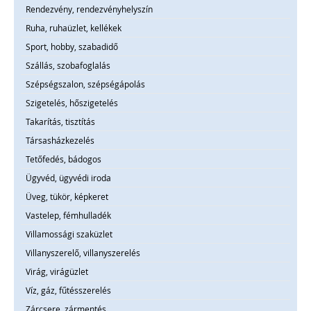
Rendezvény, rendezvényhelyszín
Ruha, ruhaüzlet, kellékek
Sport, hobby, szabadidő
Szállás, szobafoglalás
Szépségszalon, szépségápolás
Szigetelés, hőszigetelés
Takarítás, tisztítás
Társasházkezelés
Tetőfedés, bádogos
Ügyvéd, ügyvédi iroda
Üveg, tükör, képkeret
Vastelep, fémhulladék
Villamossági szaküzlet
Villanyszerelő, villanyszerelés
Virág, virágüzlet
Víz, gáz, fűtésszerelés
Zárcsere, zármentés