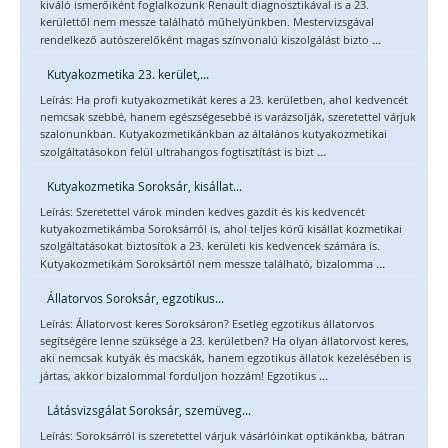
kiváló ismerőiként foglalkozunk Renault diagnosztikával is a 23.
kerülettől nem messze található műhelyünkben. Mestervizsgával
...
rendelkező autószerelőként magas színvonalú kiszolgálást bizto
Kutyakozmetika 23. kerület,...
Leírás: Ha profi kutyakozmetikát keres a 23. kerületben, ahol kedvencét
nemcsak szebbé, hanem egészségesebbé is varázsolják, szeretettel várjuk
szalonunkban. Kutyakozmetikánkban az általános kutyakozmetikai
...
szolgáltatásokon felül ultrahangos fogtisztítást is bizt
Kutyakozmetika Soroksár, kisállat...
Leírás: Szeretettel várok minden kedves gazdit és kis kedvencét
kutyakozmetikámba Soroksárról is, ahol teljes körű kisállat kozmetikai
szolgáltatásokat biztosítok a 23. kerületi kis kedvencek számára is.
...
Kutyakozmetikám Soroksártól nem messze található, bizalomma
Állatorvos Soroksár, egzotikus...
Leírás: Állatorvost keres Soroksáron? Esetleg egzotikus állatorvos
segítségére lenne szüksége a 23. kerületben? Ha olyan állatorvost keres,
aki nemcsak kutyák és macskák, hanem egzotikus állatok kezelésében is
...
jártas, akkor bizalommal forduljon hozzám! Egzotikus
Látásvizsgálat Soroksár, szemüveg...
Leírás: Soroksárról is szeretettel várjuk vásárlóinkat optikánkba, bátran