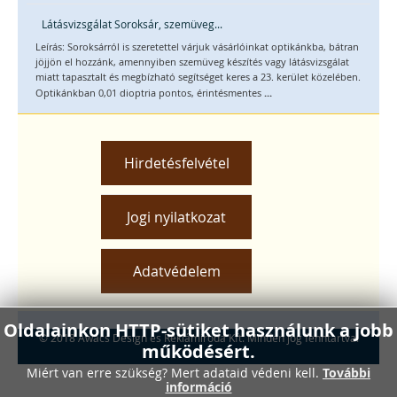
Látásvizsgálat Soroksár, szemüveg...
Leírás: Soroksárról is szeretettel várjuk vásárlóinkat optikánkba, bátran
jöjjön el hozzánk, amennyiben szemüveg készítés vagy látásvizsgálat
miatt tapasztalt és megbízható segítséget keres a 23. kerület közelében.
...
Optikánkban 0,01 dioptria pontos, érintésmentes
Hirdetésfelvétel
Jogi nyilatkozat
Adatvédelem
Oldalainkon HTTP-sütiket használunk a jobb
© 2018 Awacs Design és Reklámiroda Kft. Minden jog fenntartva.
működésért.
Miért van erre szükség? Mert adataid védeni kell.
További
információ