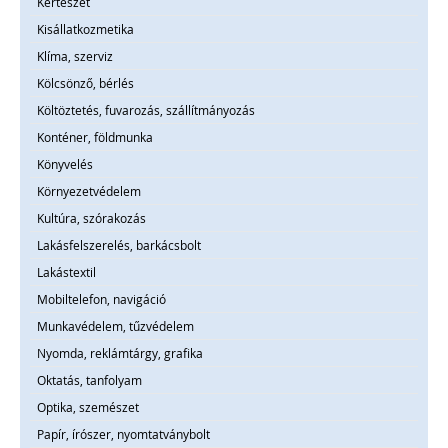
Kertészet
Kisállatkozmetika
Klíma, szerviz
Kölcsönző, bérlés
Költöztetés, fuvarozás, szállítmányozás
Konténer, földmunka
Könyvelés
Környezetvédelem
Kultúra, szórakozás
Lakásfelszerelés, barkácsbolt
Lakástextil
Mobiltelefon, navigáció
Munkavédelem, tűzvédelem
Nyomda, reklámtárgy, grafika
Oktatás, tanfolyam
Optika, szemészet
Papír, írószer, nyomtatványbolt