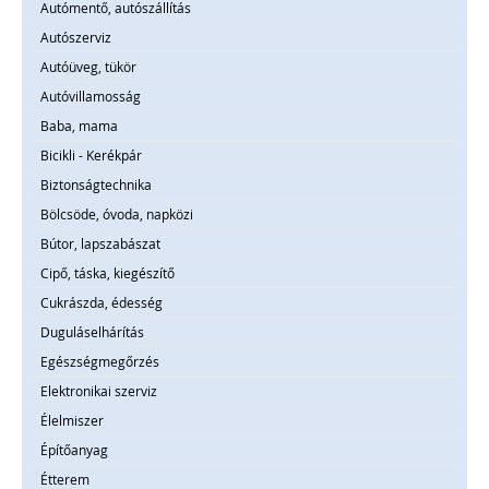
Autómentő, autószállítás
Autószerviz
Autóüveg, tükör
Autóvillamosság
Baba, mama
Bicikli - Kerékpár
Biztonságtechnika
Bölcsöde, óvoda, napközi
Bútor, lapszabászat
Cipő, táska, kiegészítő
Cukrászda, édesség
Duguláselhárítás
Egészségmegőrzés
Elektronikai szerviz
Élelmiszer
Építőanyag
Étterem