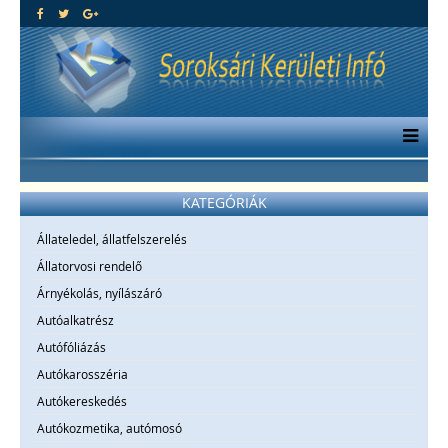
KATEGÓRIÁK
Állateledel, állatfelszerelés
Állatorvosi rendelő
Árnyékolás, nyílászáró
Autóalkatrész
Autófóliázás
Autókarosszéria
Autókereskedés
Autókozmetika, autómosó