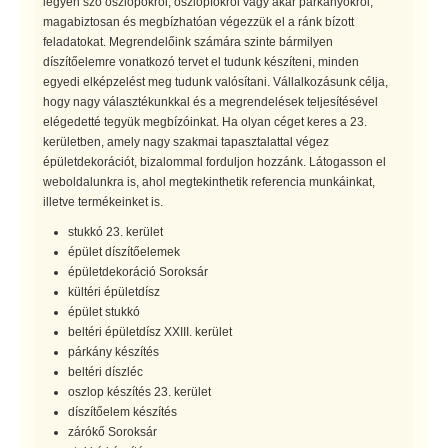
legyen szó oszlopokról, oszlopfőkről vagy akár párkányokról,
magabiztosan és megbízhatóan végezzük el a ránk bízott
feladatokat. Megrendelőink számára szinte bármilyen
díszítőelemre vonatkozó tervet el tudunk készíteni, minden
egyedi elképzelést meg tudunk valósítani. Vállalkozásunk célja,
hogy nagy választékunkkal és a megrendelések teljesítésével
elégedetté tegyük megbízóinkat. Ha olyan céget keres a 23.
kerületben, amely nagy szakmai tapasztalattal végez
épületdekorációt, bizalommal forduljon hozzánk. Látogasson el
weboldalunkra is, ahol megtekinthetik referencia munkáinkat,
illetve termékeinket is.
stukkó 23. kerület
épület díszítőelemek
épületdekoráció Soroksár
kültéri épületdísz
épület stukkó
beltéri épületdísz XXIII. kerület
párkány készítés
beltéri díszléc
oszlop készítés 23. kerület
díszítőelem készítés
zárókő Soroksár