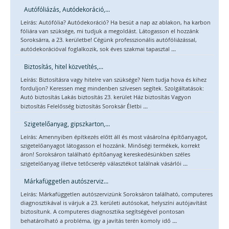
Autófóliázás, Autódekoráció,...
Leírás: Autófólia? Autódekoráció? Ha besüt a nap az ablakon, ha karbon
fóliára van szüksége, mi tudjuk a megoldást. Látogasson el hozzánk
Soroksárra, a 23. kerületbe! Cégünk professzionális autófóliázással,
...
autódekorációval foglalkozik, sok éves szakmai tapasztal
Biztosítás, hitel közvetítés,...
Leírás: Biztosításra vagy hitelre van szüksége? Nem tudja hova és kihez
forduljon? Keressen meg mindenben szívesen segítek. Szolgáltatások:
Autó biztosítás Lakás biztosítás 23. kerület Ház biztosítás Vagyon
...
biztosítás Felelősség biztosítás Soroksár Életbi
Szigetelőanyag, gipszkarton,...
Leírás: Amennyiben építkezés előtt áll és most vásárolna építőanyagot,
szigetelőanyagot látogasson el hozzánk. Minőségi termékek, korrekt
áron! Soroksáron található építőanyag kereskedésünkben széles
...
szigetelőanyag illetve tetőcserép választékot találnak vásárlói
Márkafüggetlen autószerviz...
Leírás: Márkafüggetlen autószervizünk Soroksáron található, computeres
diagnosztikával is várjuk a 23. kerületi autósokat, helyszíni autójavítást
biztosítunk. A computeres diagnosztika segítségével pontosan
...
behatárolható a probléma, így a javítás terén komoly idő