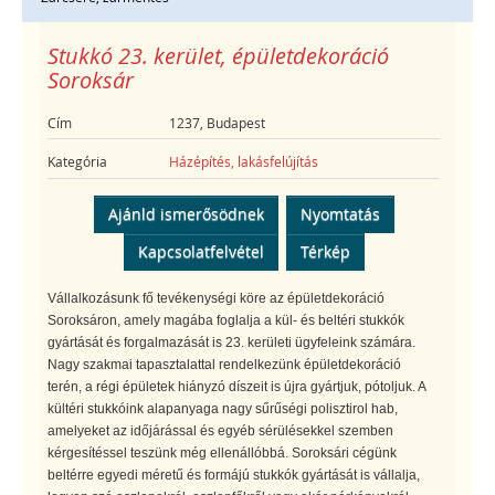
Stukkó 23. kerület, épületdekoráció
Soroksár
Cím
1237, Budapest
Kategória
Házépítés, lakásfelújítás
Ajánld ismerősödnek
Nyomtatás
Kapcsolatfelvétel
Térkép
Vállalkozásunk fő tevékenységi köre az épületdekoráció
Soroksáron, amely magába foglalja a kül- és beltéri stukkók
gyártását és forgalmazását is 23. kerületi ügyfeleink számára.
Nagy szakmai tapasztalattal rendelkezünk épületdekoráció
terén, a régi épületek hiányzó díszeit is újra gyártjuk, pótoljuk. A
kültéri stukkóink alapanyaga nagy sűrűségi polisztirol hab,
amelyeket az időjárással és egyéb sérülésekkel szemben
kérgesítéssel teszünk még ellenállóbbá. Soroksári cégünk
beltérre egyedi méretű és formájú stukkók gyártását is vállalja,