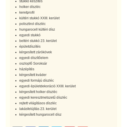
stukkó készítés
holker díszléc
keretprofil
kültéri stukkó XXIII. kerület
polisztirol díszléc
hungarocell kültéri dísz
egyedi stukkó
beltéri stukkó 23. kerület
épületdíszítés
kérgesített zárókövek
egyedi díszítőelem
oszlopfő Soroksár
házépítés
kérgesített kváder
egyedi formájú díszléc
egyedi épületdekoráció XXIII. kerület
kérgesített holker díszléc
egyedi keresztmetszetű díszléc
rejtett világításos díszléc
lakásfelújítás 23. kerület
kérgesített hungarocell dísz