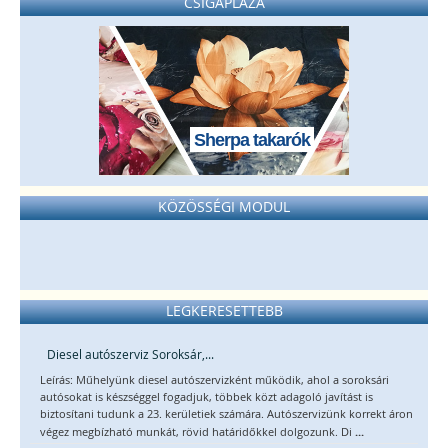
CSIGAPLÁZA
Sherpa takarók
KÖZÖSSÉGI MODUL
LEGKERESETTEBB
Diesel autószerviz Soroksár,...
Leírás: Műhelyünk diesel autószervizként működik, ahol a soroksári
autósokat is készséggel fogadjuk, többek közt adagoló javítást is
biztosítani tudunk a 23. kerületiek számára. Autószervizünk korrekt áron
...
végez megbízható munkát, rövid határidőkkel dolgozunk. Di