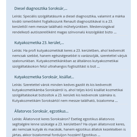
Diesel diagnosztika Soroksár,...
Leírás: Speciális szolgáltatásunk a diesel diagnosztika, valamint a márka
kiváló ismerőiként foglalkozunk Renault diagnosztikával is a 23.
kerülettől nem messze található műhelyünkben. Mestervizsgával
...
rendelkező autószerelőként magas színvonalú kiszolgálást bizto
Kutyakozmetika 23. kerület,...
Leírás: Ha profi kutyakozmetikát keres a 23. kerületben, ahol kedvencét
nemcsak szebbé, hanem egészségesebbé is varázsolják, szeretettel várjuk
szalonunkban. Kutyakozmetikánkban az általános kutyakozmetikai
...
szolgáltatásokon felül ultrahangos fogtisztítást is bizt
Kutyakozmetika Soroksár, kisállat...
Leírás: Szeretettel várok minden kedves gazdit és kis kedvencét
kutyakozmetikámba Soroksárról is, ahol teljes körű kisállat kozmetikai
szolgáltatásokat biztosítok a 23. kerületi kis kedvencek számára is.
...
Kutyakozmetikám Soroksártól nem messze található, bizalomma
Állatorvos Soroksár, egzotikus...
Leírás: Állatorvost keres Soroksáron? Esetleg egzotikus állatorvos
segítségére lenne szüksége a 23. kerületben? Ha olyan állatorvost keres,
aki nemcsak kutyák és macskák, hanem egzotikus állatok kezelésében is
...
jártas, akkor bizalommal forduljon hozzám! Egzotikus