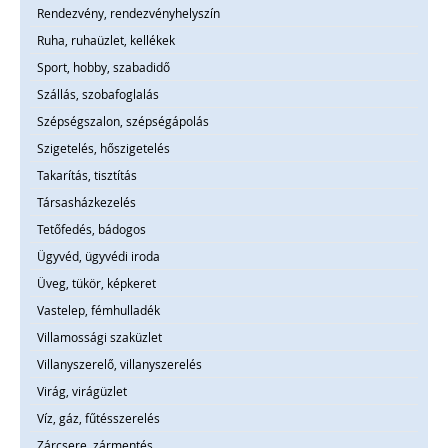
Rendezvény, rendezvényhelyszín
Ruha, ruhaüzlet, kellékek
Sport, hobby, szabadidő
Szállás, szobafoglalás
Szépségszalon, szépségápolás
Szigetelés, hőszigetelés
Takarítás, tisztítás
Társasházkezelés
Tetőfedés, bádogos
Ügyvéd, ügyvédi iroda
Üveg, tükör, képkeret
Vastelep, fémhulladék
Villamossági szaküzlet
Villanyszerelő, villanyszerelés
Virág, virágüzlet
Víz, gáz, fűtésszerelés
Zárcsere, zármentés