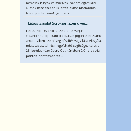
nemcsak kutyák és macskák, hanem egzotikus
állatok kezelésében is jártas, akkor bizalommal
...
forduljon hozzám! Egzotikus
Látásvizsgálat Soroksár, szemüveg...
Leírás: Soroksárról is szeretettel várjuk
vásárlóinkat optikánkba, bátran jöjjön el hozzánk,
amennyiben szemüveg készítés vagy látásvizsgálat
miatt tapasztalt és megbízható segítséget keres a
23. kerület közelében. Optikánkban 0,01 dioptria
...
pontos, érintésmentes