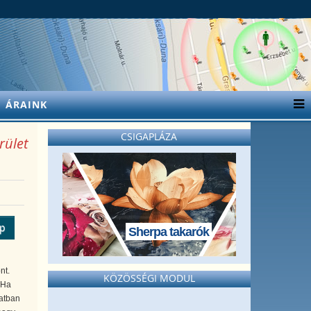
ÁRAINK
CSIGAPLÁZA
rület
ép
Sherpa takarók
ont.
KÖZÖSSÉGI MODUL
 Ha
latban