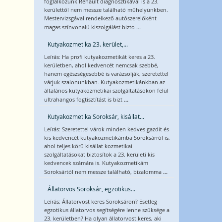
foglalkozunk Renault diagnosztikával is a 23.
kerülettől nem messze található műhelyünkben.
Mestervizsgával rendelkező autószerelőként
...
magas színvonalú kiszolgálást bizto
Kutyakozmetika 23. kerület,...
Leírás: Ha profi kutyakozmetikát keres a 23.
kerületben, ahol kedvencét nemcsak szebbé,
hanem egészségesebbé is varázsolják, szeretettel
várjuk szalonunkban. Kutyakozmetikánkban az
általános kutyakozmetikai szolgáltatásokon felül
...
ultrahangos fogtisztítást is bizt
Kutyakozmetika Soroksár, kisállat...
Leírás: Szeretettel várok minden kedves gazdit és
kis kedvencét kutyakozmetikámba Soroksárról is,
ahol teljes körű kisállat kozmetikai
szolgáltatásokat biztosítok a 23. kerületi kis
kedvencek számára is. Kutyakozmetikám
...
Soroksártól nem messze található, bizalomma
Állatorvos Soroksár, egzotikus...
Leírás: Állatorvost keres Soroksáron? Esetleg
egzotikus állatorvos segítségére lenne szüksége a
23. kerületben? Ha olyan állatorvost keres, aki