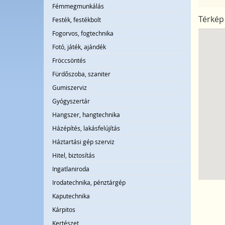
Fémmegmunkálás
Térkép
Festék, festékbolt
Fogorvos, fogtechnika
Fotó, játék, ajándék
Fröccsöntés
Fürdőszoba, szaniter
Gumiszerviz
Gyógyszertár
Hangszer, hangtechnika
Házépítés, lakásfelújítás
Háztartási gép szerviz
Hitel, biztosítás
Ingatlaniroda
Irodatechnika, pénztárgép
Kaputechnika
Kárpitos
Kertészet