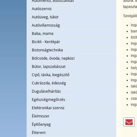
Autómentő, autószállítás
állunk. 
tapasztal
Autószerviz
Szolgált
Autóüveg, tükör
Autóvillamosság
ing
ban
Baba, mama
bizt
Bicikli - Kerékpár
ing
ing
Biztonságtechnika
ing
Bölcsöde, óvoda, napközi
ing
Bútor, lapszabászat
hel
inga
Cipő, táska, kiegészítő
ing
Cukrászda, édesség
lak
Duguláselhárítás
lak
csa
Egészségmegőrzés
ing
Elektronikai szerviz
Élelmiszer
Építőanyag
Étterem