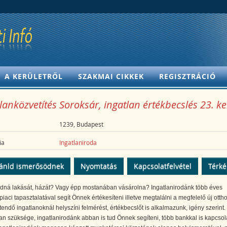
A KERÜLETRŐL
SZAKMAI CIKKEK
REGISZTRÁCIÓ
lanközvetítés Soroksár, ingatlan értékbecslés 23. ke
1239, Budapest
ia
Ingatlaniroda
ánld ismerősödnek
Nyomtatás
Kapcsolatfelvétel
Térk
adná lakását, házát? Vagy épp mostanában vásárolna? Ingatlanirodánk több éves
piaci tapasztalatával segít Önnek értékesíteni illetve megtalálni a megfelelő új otth
tendő ingatlanoknál helyszíni felmérést, értékbecslőt is alkalmazunk, igény szerint.
van szüksége, ingatlanirodánk abban is tud Önnek segíteni, több bankkal is kapcso