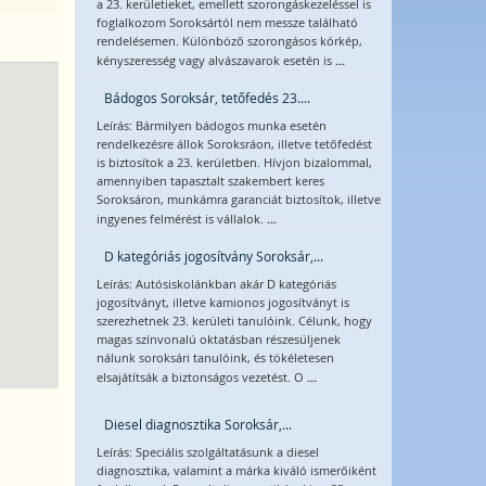
a 23. kerületieket, emellett szorongáskezeléssel is
foglalkozom Soroksártól nem messze található
rendelésemen. Különböző szorongásos kórkép,
...
kényszeresség vagy alvászavarok esetén is
Bádogos Soroksár, tetőfedés 23....
Leírás: Bármilyen bádogos munka esetén
rendelkezésre állok Soroksráon, illetve tetőfedést
is biztosítok a 23. kerületben. Hívjon bizalommal,
amennyiben tapasztalt szakembert keres
Soroksáron, munkámra garanciát biztosítok, illetve
...
ingyenes felmérést is vállalok.
D kategóriás jogosítvány Soroksár,...
Leírás: Autósiskolánkban akár D kategóriás
jogosítványt, illetve kamionos jogosítványt is
szerezhetnek 23. kerületi tanulóink. Célunk, hogy
magas színvonalú oktatásban részesüljenek
nálunk soroksári tanulóink, és tökéletesen
...
elsajátítsák a biztonságos vezetést. O
Diesel diagnosztika Soroksár,...
Leírás: Speciális szolgáltatásunk a diesel
diagnosztika, valamint a márka kiváló ismerőiként