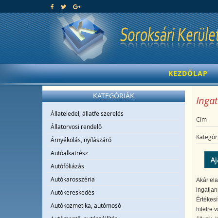
KEZDŐLAP
KATEGÓRIÁK
Ingat
Állateledel, állatfelszerelés
Cím
Állatorvosi rendelő
Kategór
Árnyékolás, nyílászáró
Autóalkatrész
Aj
Autófóliázás
Autókarosszéria
Akár el
ingatlan
Autókereskedés
Értékesí
Autókozmetika, autómosó
hitelre 