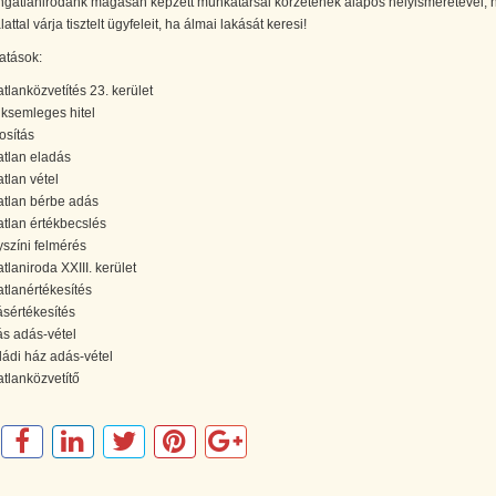
Ingatlanirodánk magasan képzett munkatársai körzetének alapos helyismeretével, 
attal várja tisztelt ügyfeleit, ha álmai lakását keresi!
atások:
atlanközvetítés 23. kerület
ksemleges hitel
osítás
atlan eladás
atlan vétel
atlan bérbe adás
atlan értékbecslés
yszíni felmérés
tlaniroda XXIII. kerület
atlanértékesítés
ásértékesítés
ás adás-vétel
ládi ház adás-vétel
atlanközvetítő