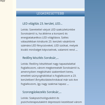
nagy
LEGKERESETTEBB
LED világítás 23. kerület, LED...
Leírás: Szeretettel várjuk LED szaküzletünkbe
Soroksárról is, ha áttérne a korszerű és
energiatakarékos LED világításra. Széles
választékban kínálunk 23. kerületi vásárlóink
számára LED fénycsöveket, LED izzókat, melyek
...
kiváló minőséget képviselnek, valamint rend
Redőny készítés Soroksár,...
Leírás: Redőny készítéssel nagy tapasztalattal
foglalkozom, várom megkeresését Soroksárról is,
amennyiben megbízható szakembert keres,
emellett szúnyoghálókkal is foglalkozom a 23.
kerületben! Árnyékolástechnikával már sok éve
...
foglalkozom, így nagy szakmai tapasz
Szorongáskezelés Soroksár,...
Leírás: Szakpszichológusként és
pszichoterapeutaként depresszió kezeléssel várom