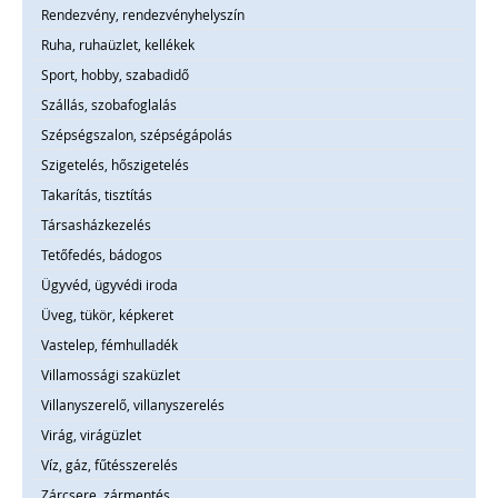
Rendezvény, rendezvényhelyszín
Ruha, ruhaüzlet, kellékek
Sport, hobby, szabadidő
Szállás, szobafoglalás
Szépségszalon, szépségápolás
Szigetelés, hőszigetelés
Takarítás, tisztítás
Társasházkezelés
Tetőfedés, bádogos
Ügyvéd, ügyvédi iroda
Üveg, tükör, képkeret
Vastelep, fémhulladék
Villamossági szaküzlet
Villanyszerelő, villanyszerelés
Virág, virágüzlet
Víz, gáz, fűtésszerelés
Zárcsere, zármentés