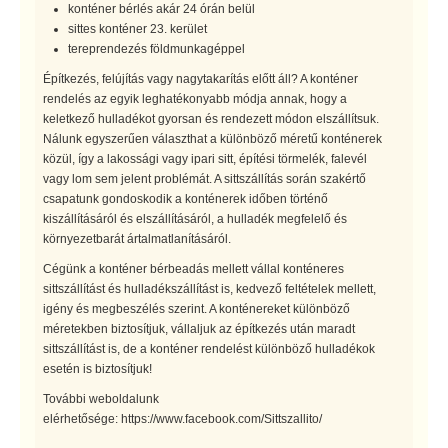
konténer bérlés akár 24 órán belül
sittes konténer 23. kerület
tereprendezés földmunkagéppel
Építkezés, felújítás vagy nagytakarítás előtt áll? A konténer
rendelés az egyik leghatékonyabb módja annak, hogy a
keletkező hulladékot gyorsan és rendezett módon elszállítsuk.
Nálunk egyszerűen választhat a különböző méretű konténerek
közül, így a lakossági vagy ipari sitt, építési törmelék, falevél
vagy lom sem jelent problémát. A sittszállítás során szakértő
csapatunk gondoskodik a konténerek időben történő
kiszállításáról és elszállításáról, a hulladék megfelelő és
környezetbarát ártalmatlanításáról.
Cégünk a konténer bérbeadás mellett vállal konténeres
sittszállítást és hulladékszállítást is, kedvező feltételek mellett,
igény és megbeszélés szerint. A konténereket különböző
méretekben biztosítjuk, vállaljuk az építkezés után maradt
sittszállítást is, de a konténer rendelést különböző hulladékok
esetén is biztosítjuk!
További weboldalunk
elérhetősége: https://www.facebook.com/Sittszallito/