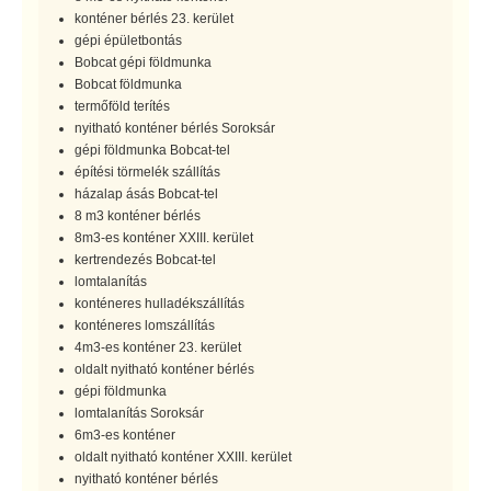
konténer bérlés 23. kerület
gépi épületbontás
Bobcat gépi földmunka
Bobcat földmunka
termőföld terítés
nyitható konténer bérlés Soroksár
gépi földmunka Bobcat-tel
építési törmelék szállítás
házalap ásás Bobcat-tel
8 m3 konténer bérlés
8m3-es konténer XXIII. kerület
kertrendezés Bobcat-tel
lomtalanítás
konténeres hulladékszállítás
konténeres lomszállítás
4m3-es konténer 23. kerület
oldalt nyitható konténer bérlés
gépi földmunka
lomtalanítás Soroksár
6m3-es konténer
oldalt nyitható konténer XXIII. kerület
nyitható konténer bérlés