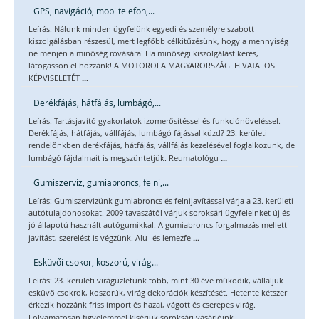
GPS, navigáció, mobiltelefon,...
Leírás: Nálunk minden ügyfelünk egyedi és személyre szabott
kiszolgálásban részesül, mert legfőbb célkitűzésünk, hogy a mennyiség
ne menjen a minőség rovására! Ha minőségi kiszolgálást keres,
látogasson el hozzánk! A MOTOROLA MAGYARORSZÁGI HIVATALOS
...
KÉPVISELETÉT
Derékfájás, hátfájás, lumbágó,...
Leírás: Tartásjavító gyakorlatok izomerősítéssel és funkciónöveléssel.
Derékfájás, hátfájás, vállfájás, lumbágó fájással küzd? 23. kerületi
rendelőnkben derékfájás, hátfájás, vállfájás kezelésével foglalkozunk, de
...
lumbágó fájdalmait is megszüntetjük. Reumatológu
Gumiszerviz, gumiabroncs, felni,...
Leírás: Gumiszervizünk gumiabroncs és felnijavítással várja a 23. kerületi
autótulajdonosokat. 2009 tavaszától várjuk soroksári ügyfeleinket új és
jó állapotú használt autógumikkal. A gumiabroncs forgalmazás mellett
...
javítást, szerelést is végzünk. Alu- és lemezfe
Esküvői csokor, koszorú, virág...
Leírás: 23. kerületi virágüzletünk több, mint 30 éve működik, vállaljuk
esküvő csokrok, koszorúk, virág dekorációk készítését. Hetente kétszer
érkezik hozzánk friss import és hazai, vágott és cserepes virág.
...
Folyamatosan figyelemmel kísérjük soroksári vásárlóink