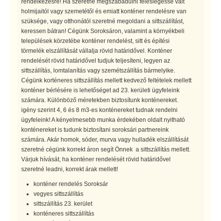
rendelkezésre! Ha szeretne megszabadulni feleslegessé vált
holmijaitól vagy szemetétől és emiatt konténer rendelésre van
szüksége, vagy otthonától szeretné megoldani a sittszállítást,
keressen bátran! Cégünk Soroksáron, valamint a környékbeli
települések körzetébe konténer rendelést, sitt és építési
törmelék elszállítását vállalja rövid határidővel. Konténer
rendelését rövid határidővel tudjuk teljesíteni, legyen az
sittszállítás, lomtalanítás vagy szemétszállítás bármelyike.
Cégünk korténeres sittszállítás mellett kedvező feltételek mellett
konténer bérlésére is lehetőséget ad 23. kerületi ügyfeleink
számára. Különböző méretekben biztosítunk konténereket.
igény szerint 4, 6 és 8 m3-es konténereket tudnak rendelni
ügyfeleink! A kényelmesebb munka érdekében oldalt nyitható
konténereket is tudunk biztosítani soroksári partnereink
számára. Akár homok, sóder, murva vagy hulladék elszállítását
szeretné cégünk korrekt áron segít Önnek a sittszállítás mellett.
Várjuk hívását, ha konténer rendelését rövid határidővel
szeretné leadni, korrekt árak mellett!
konténer rendelés Soroksár
vegyes sittszállítás
sittszállítás 23. kerület
konténeres sittszállítás