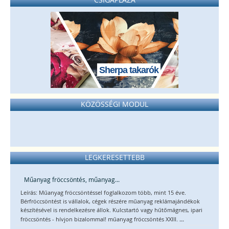
Sherpa takarók
KÖZÖSSÉGI MODUL
LEGKERESETTEBB
Műanyag fröccsöntés, műanyag...
Leírás: Műanyag fröccsöntéssel foglalkozom több, mint 15 éve.
Bérfröccsöntést is vállalok, cégek részére műanyag reklámajándékok
készítésével is rendelkezésre állok. Kulcstartó vagy hűtőmágnes, ipari
...
fröccsöntés - hívjon bizalommal! műanyag fröccsöntés XXIII.