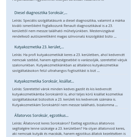
Diesel diagnosztika Soroksár,...
Leírás: Speciális szolgáltatásunk a diesel diagnosztika, valamint a márka
kiváló ismerőiként foglalkozunk Renault diagnosztikával is a 23.
kerülettől nem messze található műhelyünkben. Mestervizsgával
...
rendelkező autószerelőként magas színvonalú kiszolgálást bizto
Kutyakozmetika 23. kerület,...
Leírás: Ha profi kutyakozmetikát keres a 23. kerületben, ahol kedvencét
nemcsak szebbé, hanem egészségesebbé is varázsolják, szeretettel várjuk
szalonunkban. Kutyakozmetikánkban az általános kutyakozmetikai
...
szolgáltatásokon felül ultrahangos fogtisztítást is bizt
Kutyakozmetika Soroksár, kisállat...
Leírás: Szeretettel várok minden kedves gazdit és kis kedvencét
kutyakozmetikámba Soroksárról is, ahol teljes körű kisállat kozmetikai
szolgáltatásokat biztosítok a 23. kerületi kis kedvencek számára is.
...
Kutyakozmetikám Soroksártól nem messze található, bizalomma
Állatorvos Soroksár, egzotikus...
Leírás: Állatorvost keres Soroksáron? Esetleg egzotikus állatorvos
segítségére lenne szüksége a 23. kerületben? Ha olyan állatorvost keres,
aki nemcsak kutyák és macskák, hanem egzotikus állatok kezelésében is