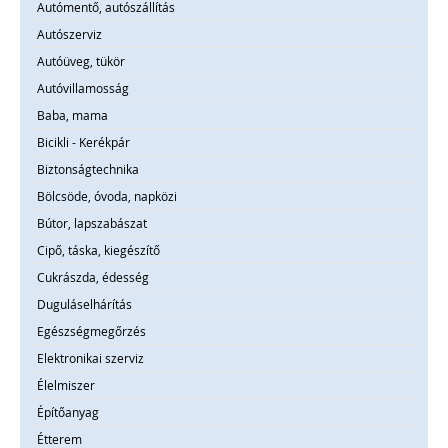
Autómentő, autószállítás
Autószerviz
Autóüveg, tükör
Autóvillamosság
Baba, mama
Bicikli - Kerékpár
Biztonságtechnika
Bölcsöde, óvoda, napközi
Bútor, lapszabászat
Cipő, táska, kiegészítő
Cukrászda, édesség
Duguláselhárítás
Egészségmegőrzés
Elektronikai szerviz
Élelmiszer
Építőanyag
Étterem