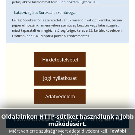
...
jártas, akkor bizalommal forduljon hozzám! Egzotikus
Látásvizsgálat Soroksár, szemüveg...
Leírás: Soroksárról is szeretettel várjuk vásárlóinkat optikánkba, bátran
jöjjön el hozzánk, amennyiben szemüveg készítés vagy látásvizsgálat
miatt tapasztalt és megbízható segítséget keres a 23. kerület közelében.
...
Optikánkban 0,01 dioptria pontos, érintésmentes
Hirdetésfelvétel
Jogi nyilatkozat
Adatvédelem
Oldalainkon HTTP-sütiket használunk a jobb
© 2018 Awacs Design és Reklámiroda Kft. Minden jog fenntartva.
működésért.
Miért van erre szükség? Mert adataid védeni kell.
További