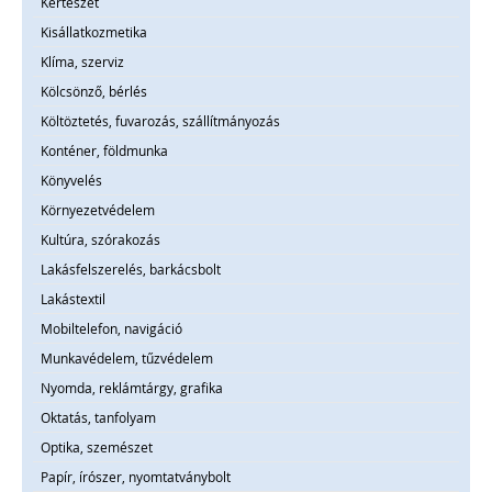
Kertészet
Kisállatkozmetika
Klíma, szerviz
Kölcsönző, bérlés
Költöztetés, fuvarozás, szállítmányozás
Konténer, földmunka
Könyvelés
Környezetvédelem
Kultúra, szórakozás
Lakásfelszerelés, barkácsbolt
Lakástextil
Mobiltelefon, navigáció
Munkavédelem, tűzvédelem
Nyomda, reklámtárgy, grafika
Oktatás, tanfolyam
Optika, szemészet
Papír, írószer, nyomtatványbolt