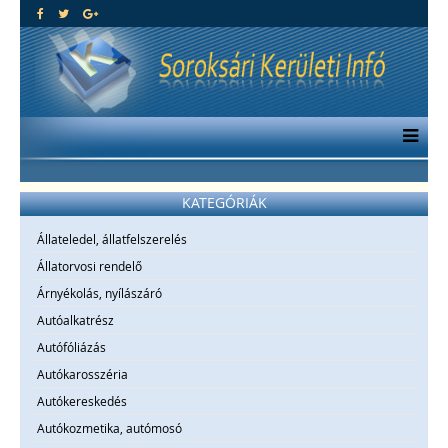
KATEGÓRIÁK
Állateledel, állatfelszerelés
Állatorvosi rendelő
Árnyékolás, nyílászáró
Autóalkatrész
Autófóliázás
Autókarosszéria
Autókereskedés
Autókozmetika, autómosó