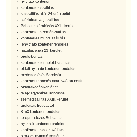
nyitható konténer
konténeres szállítás
sittszállítás akár 24 órán belül
szóródóanyag szállítás
Bobcat-es árokásás XXIII. kerület
konténeres szemétszállítás
konténeres murva szállítás
lenyitható konténer rendelés
házalap ásás 23. kerület
épületbontás
konténeres termőföld szállítás
oldalt nyitható konténer rendelés
medence ásás Soroksár
konténer rendelés akár 24 órán belül
oldalrakodós konténer
talajkiegyenlítés Bobcat-tel
szemétszállítás XXIII. kerület
árokásás Bobcat-tel
8 m3 konténer rendelés
tereprendezés Bobcat-tel
nyitható konténer rendelés
konténeres sóder szállítás
8 m3-es nyitható konténer