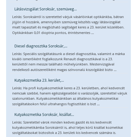
Látásvizsgálat Soroksár, szemüveg...
Leírás: Soroksárról is szeretettel várjuk vásárlóinkat optikánkba, bátran
jöjjön el hozzánk, amennyiben szemüveg készítés vagy látásvizsgálat
miatt tapasztalt és megbízható segítséget keres a 23. kerület közelében.
...
Optikánkban 0,01 dioptria pontos, érintésmentes
Diesel diagnosztika Soroksár,...
Leírás: Speciális szolgáltatásunk a diesel diagnosztika, valamint a márka
kiváló ismerőiként foglalkozunk Renault diagnosztikával is a 23.
kerülettől nem messze található műhelyünkben. Mestervizsgával
...
rendelkező autószerelőként magas színvonalú kiszolgálást bizto
Kutyakozmetika 23. kerület,...
Leírás: Ha profi kutyakozmetikát keres a 23. kerületben, ahol kedvencét
nemcsak szebbé, hanem egészségesebbé is varázsolják, szeretettel várjuk
szalonunkban. Kutyakozmetikánkban az általános kutyakozmetikai
...
szolgáltatásokon felül ultrahangos fogtisztítást is bizt
Kutyakozmetika Soroksár, kisállat...
Leírás: Szeretettel várok minden kedves gazdit és kis kedvencét
kutyakozmetikámba Soroksárról is, ahol teljes körű kisállat kozmetikai
szolgáltatásokat biztosítok a 23. kerületi kis kedvencek számára is.