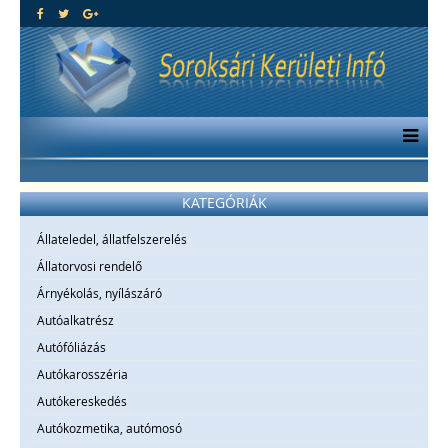
KATEGÓRIÁK
Állateledel, állatfelszerelés
Állatorvosi rendelő
Árnyékolás, nyílászáró
Autóalkatrész
Autófóliázás
Autókarosszéria
Autókereskedés
Autókozmetika, autómosó