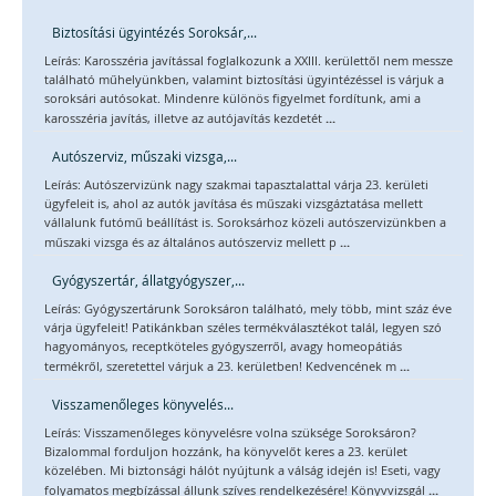
Biztosítási ügyintézés Soroksár,...
Leírás: Karosszéria javítással foglalkozunk a XXIII. kerülettől nem messze
található műhelyünkben, valamint biztosítási ügyintézéssel is várjuk a
soroksári autósokat. Mindenre különös figyelmet fordítunk, ami a
...
karosszéria javítás, illetve az autójavítás kezdetét
Autószerviz, műszaki vizsga,...
Leírás: Autószervizünk nagy szakmai tapasztalattal várja 23. kerületi
ügyfeleit is, ahol az autók javítása és műszaki vizsgáztatása mellett
vállalunk futómű beállítást is. Soroksárhoz közeli autószervizünkben a
...
műszaki vizsga és az általános autószerviz mellett p
Gyógyszertár, állatgyógyszer,...
Leírás: Gyógyszertárunk Soroksáron található, mely több, mint száz éve
várja ügyfeleit! Patikánkban széles termékválasztékot talál, legyen szó
hagyományos, receptköteles gyógyszerről, avagy homeopátiás
...
termékről, szeretettel várjuk a 23. kerületben! Kedvencének m
Visszamenőleges könyvelés...
Leírás: Visszamenőleges könyvelésre volna szüksége Soroksáron?
Bizalommal forduljon hozzánk, ha könyvelőt keres a 23. kerület
közelében. Mi biztonsági hálót nyújtunk a válság idején is! Eseti, vagy
...
folyamatos megbízással állunk szíves rendelkezésére! Könyvvizsgál