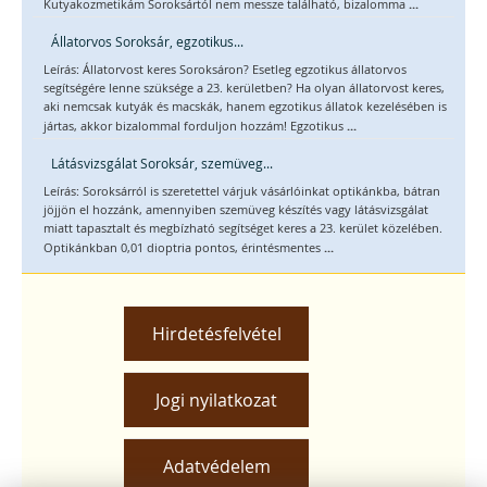
...
Kutyakozmetikám Soroksártól nem messze található, bizalomma
Állatorvos Soroksár, egzotikus...
Leírás: Állatorvost keres Soroksáron? Esetleg egzotikus állatorvos
segítségére lenne szüksége a 23. kerületben? Ha olyan állatorvost keres,
aki nemcsak kutyák és macskák, hanem egzotikus állatok kezelésében is
...
jártas, akkor bizalommal forduljon hozzám! Egzotikus
Látásvizsgálat Soroksár, szemüveg...
Leírás: Soroksárról is szeretettel várjuk vásárlóinkat optikánkba, bátran
jöjjön el hozzánk, amennyiben szemüveg készítés vagy látásvizsgálat
miatt tapasztalt és megbízható segítséget keres a 23. kerület közelében.
...
Optikánkban 0,01 dioptria pontos, érintésmentes
Hirdetésfelvétel
Jogi nyilatkozat
Adatvédelem