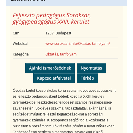
Fejlesztő pedagógus Soroksár,
gyógypedagógus XXIII. kerület
Cím
1237, Budapest
Weboldal
www.soroksari.info/Oktatas-tanfolyam/
Kategória
Oktatás, tanfolyam
Ajánld ismerősödnek
Nyomtatás
Kapcsolatfelvétel
Térkép
Óvodás kortól középiskolás korig segítem gyógypedagógusként
és fejlesztő pedagógusként többek között a XXIII. kerületi
gyermekek beilleszkedését, fejlődését számos részképesség-
zavar esetén. Sok éves szakmai tapasztalattal, akár háznál is
segítséget nyújtok fejlesztő foglalkozásokkal a soroksári
gyermekek számára. Kiscsoportos segítő foglalkozásokat is
biztosítok a hozzám fordulók részére, főként a nyári időszakban.
Tanácsadással segítem a magatartási zavarokkal küzdő