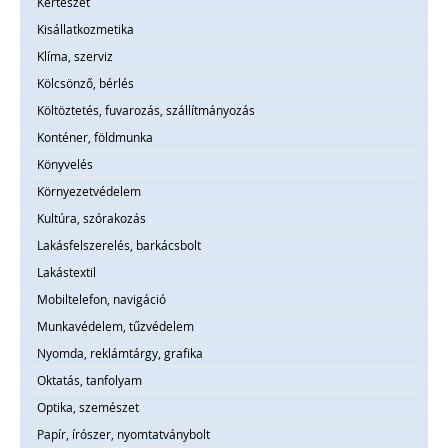
Kertészet
Kisállatkozmetika
Klíma, szerviz
Kölcsönző, bérlés
Költöztetés, fuvarozás, szállítmányozás
Konténer, földmunka
Könyvelés
Környezetvédelem
Kultúra, szórakozás
Lakásfelszerelés, barkácsbolt
Lakástextil
Mobiltelefon, navigáció
Munkavédelem, tűzvédelem
Nyomda, reklámtárgy, grafika
Oktatás, tanfolyam
Optika, szemészet
Papír, írószer, nyomtatványbolt