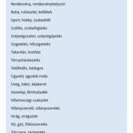
Rendezvény, rendezvényhelyszín
Ruha, ruhaüzlet, kellékek
Sport, hobby, szabadidő
Szállás, szobafoglalás
Szépségszalon, szépségápolás
Szigetelés, hőszigetelés
Takarítás, tisztítás
Társasházkezelés
Tetőfedés, bádogos
Ügyvéd, ügyvédi iroda
Üveg, tükör, képkeret
Vastelep, fémhulladék
Villamossági szaküzlet
Villanyszerelő, villanyszerelés
Virág, virágüzlet
Víz, gáz, fűtésszerelés
Zárcsere, zármentés