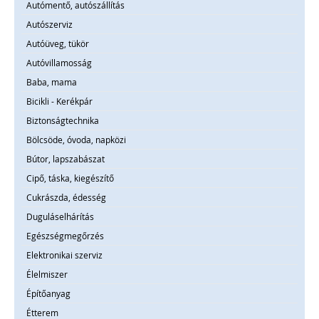
Autómentő, autószállítás
Autószerviz
Autóüveg, tükör
Autóvillamosság
Baba, mama
Bicikli - Kerékpár
Biztonságtechnika
Bölcsöde, óvoda, napközi
Bútor, lapszabászat
Cipő, táska, kiegészítő
Cukrászda, édesség
Duguláselhárítás
Egészségmegőrzés
Elektronikai szerviz
Élelmiszer
Építőanyag
Étterem