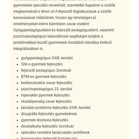
gyermekek speciális nevelését, szeretettel fogadom a szülők
megkeresését e téren is! A fejlesztő foglalkozások a szülők
bevonásával működnek, hiszen így lehetséges jó
eredményeket elérni bármilyen zavar esetén!
Gyógypedagógusként és fejlesztő pedagógusként, valamint
pszichopedagógusi képesítéssel segítséget nyújtok a
problémákkal küzdő gyermekek óvodából iskolába történő
integrálásában is.
gyógypedagógus XXIII. kerület
SNI-s gyermek fejlesztés
fejlesztő pedagógus Soroksár
BTM-es gyermek fejlesztés
beilleszkedési zavar fejlesztés
pszichopedagógus 23. kerület
hiperaktív gyermek fejlesztés
részképesség zavar fejlesztés
tanulási probléma fejlesztés XXIII. kerület
diszgráfia fejlesztés gyerekeknek
gyermek diszlexia fejlesztés
diszkalkulia fejlesztés Soroksár
speciális nevelési tanácsadás szülőknek
kiscsoportos fejlesztő foglalkozás