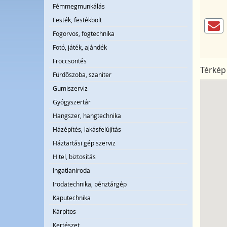
Fémmegmunkálás
Festék, festékbolt
Fogorvos, fogtechnika
Fotó, játék, ajándék
Fröccsöntés
Térkép
Fürdőszoba, szaniter
Gumiszerviz
Gyógyszertár
Hangszer, hangtechnika
Házépítés, lakásfelújítás
Háztartási gép szerviz
Hitel, biztosítás
Ingatlaniroda
Irodatechnika, pénztárgép
Kaputechnika
Kárpitos
Kertészet