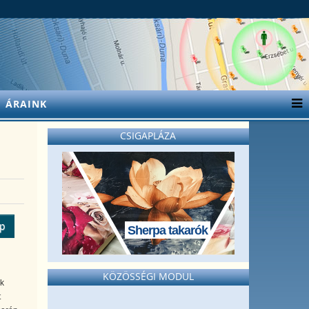
ÁRAINK
CSIGAPLÁZA
ép
Sherpa takarók
KÖZÖSSÉGI MODUL
ok
t