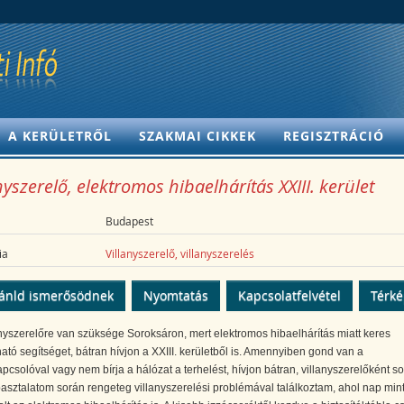
A KERÜLETRŐL
SZAKMAI CIKKEK
REGISZTRÁCIÓ
nyszerelő, elektromos hibaelhárítás XXIII. kerület
Budapest
ia
Villanyszerelő, villanyszerelés
ánld ismerősödnek
Nyomtatás
Kapcsolatfelvétel
Térk
nyszerelőre van szüksége Soroksáron, mert elektromos hibaelhárítás miatt keres
tó segítséget, bátran hívjon a XXIII. kerületből is. Amennyiben gond van a
apcsolóval vagy nem bírja a hálózat a terhelést, hívjon bátran, villanyszerelőként s
asztalatom során rengeteg villanyszerelési problémával találkoztam, ahol nap min