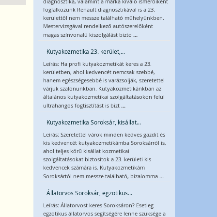
diagnosztika, valamint a márka kiváló ismerőiként
foglalkozunk Renault diagnosztikával is a 23.
kerülettől nem messze található műhelyünkben.
Mestervizsgával rendelkező autószerelőként
...
magas színvonalú kiszolgálást bizto
Kutyakozmetika 23. kerület,...
Leírás: Ha profi kutyakozmetikát keres a 23.
kerületben, ahol kedvencét nemcsak szebbé,
hanem egészségesebbé is varázsolják, szeretettel
várjuk szalonunkban. Kutyakozmetikánkban az
általános kutyakozmetikai szolgáltatásokon felül
...
ultrahangos fogtisztítást is bizt
Kutyakozmetika Soroksár, kisállat...
Leírás: Szeretettel várok minden kedves gazdit és
kis kedvencét kutyakozmetikámba Soroksárról is,
ahol teljes körű kisállat kozmetikai
szolgáltatásokat biztosítok a 23. kerületi kis
kedvencek számára is. Kutyakozmetikám
...
Soroksártól nem messze található, bizalomma
Állatorvos Soroksár, egzotikus...
Leírás: Állatorvost keres Soroksáron? Esetleg
egzotikus állatorvos segítségére lenne szüksége a