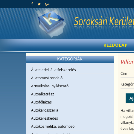
KEZDŐLAP
KATEGÓRIÁK
Villa
Állateledel, állatfelszerelés
Cím
Állatorvosi rendelő
Kategór
Árnyékolás, nyílászáró
Autóalkatrész
Aj
Autófóliázás
Autókarosszéria
Ha villa
megbízha
Autókereskedés
villanyk
Autókozmetika, autómosó
éves tap