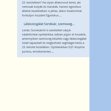
23. kerületben? Ha olyan állatorvost keres, aki
nemcsak kutyák és macskák, hanem egzotikus
állatok kezelésében is jártas, akkor bizalommal
...
forduljon hozzám! Egzotikus
Látásvizsgálat Soroksár, szemüveg...
Leírás: Soroksárról is szeretettel várjuk
vásárlóinkat optikánkba, bátran jöjjön el hozzánk,
amennyiben szemüveg készítés vagy látásvizsgálat
miatt tapasztalt és megbízható segítséget keres a
23. kerület közelében. Optikánkban 0,01 dioptria
...
pontos, érintésmentes