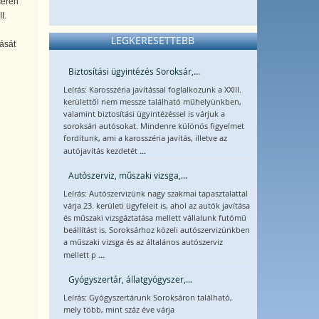
serén
I.
LEGKERESETTEBB
vását
Biztosítási ügyintézés Soroksár,...
Leírás: Karosszéria javítással foglalkozunk a XXIII.
kerülettől nem messze található műhelyünkben,
valamint biztosítási ügyintézéssel is várjuk a
soroksári autósokat. Mindenre különös figyelmet
fordítunk, ami a karosszéria javítás, illetve az
...
autójavítás kezdetét
Autószerviz, műszaki vizsga,...
Leírás: Autószervizünk nagy szakmai tapasztalattal
várja 23. kerületi ügyfeleit is, ahol az autók javítása
és műszaki vizsgáztatása mellett vállalunk futómű
beállítást is. Soroksárhoz közeli autószervizünkben
a műszaki vizsga és az általános autószerviz
...
mellett p
Gyógyszertár, állatgyógyszer,...
Leírás: Gyógyszertárunk Soroksáron található,
mely több, mint száz éve várja