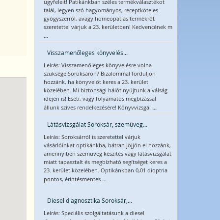
ügyfeleit! Patikánkban széles termékválasztékot
talál, legyen szó hagyományos, receptköteles
gyógyszerről, avagy homeopátiás termékről,
szeretettel várjuk a 23. kerületben! Kedvencének m
...
Visszamenőleges könyvelés...
Leírás: Visszamenőleges könyvelésre volna
szüksége Soroksáron? Bizalommal forduljon
hozzánk, ha könyvelőt keres a 23. kerület
közelében. Mi biztonsági hálót nyújtunk a válság
idején is! Eseti, vagy folyamatos megbízással
...
állunk szíves rendelkezésére! Könyvvizsgál
Látásvizsgálat Soroksár, szemüveg...
Leírás: Soroksárról is szeretettel várjuk
vásárlóinkat optikánkba, bátran jöjjön el hozzánk,
amennyiben szemüveg készítés vagy látásvizsgálat
miatt tapasztalt és megbízható segítséget keres a
23. kerület közelében. Optikánkban 0,01 dioptria
...
pontos, érintésmentes
Diesel diagnosztika Soroksár,...
Leírás: Speciális szolgáltatásunk a diesel