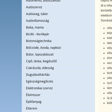
Autómentő, autószállítás
napos vo
át a vil
Autószerviz
kerületb
Autóüveg, tükör
elektrom
Autóvillamosság
Soroksár
Baba, mama
vil
tel
Bicikli - Kerékpár
ele
Biztonságtechnika
lak
Bölcsöde, óvoda, napközi
vil
vil
Bútor, lapszabászat
éri
Cipő, táska, kiegészítő
vez
Cukrászda, édesség
vil
biz
Duguláselhárítás
vil
Egészségmegőrzés
izzó
Elektronikai szerviz
lám
vil
Élelmiszer
új 
Építőanyag
kült
Étterem