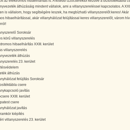
lt az elektromos hibaelhárítás is. A kisebb izzócseréktől kezdve a biztosítéktábla c
lanyvezeték áthúzásáig mindent vállalok, ami a villanyszereléssel kapcsolatos. A XXII
en is vállalom, hogy segítségére leszek, ha megbízható villanyszerelőt keres! Akár
os hibaelhárítással, akár villanyhálózat felújítással keres villanyszerelőt, várom hí
ról!
lanyszerelő Soroksár
jes körű villanyszerelés
ktromos hibaelhárítás XXIII. kerület
ás villanyszerelés
lanyvezeték áthúzás
lanyszerelés 23. kerület
ntésvédelem
eték áthúzás
lanyhálózat felújítás Soroksár
tosítéktábla csere
lanykapcsoló javítás
csere XXIII. kerület
patest csere
lanyhálózat javítás
áramkör kiépítés
éri villanyszerelés 23. kerület