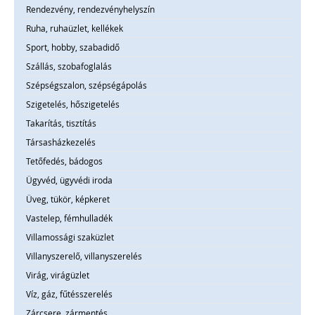
Rendezvény, rendezvényhelyszín
Ruha, ruhaüzlet, kellékek
Sport, hobby, szabadidő
Szállás, szobafoglalás
Szépségszalon, szépségápolás
Szigetelés, hőszigetelés
Takarítás, tisztítás
Társasházkezelés
Tetőfedés, bádogos
Ügyvéd, ügyvédi iroda
Üveg, tükör, képkeret
Vastelep, fémhulladék
Villamossági szaküzlet
Villanyszerelő, villanyszerelés
Virág, virágüzlet
Víz, gáz, fűtésszerelés
Zárcsere, zármentés