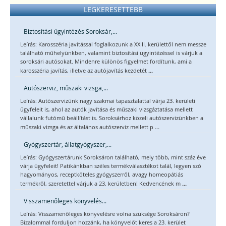
LEGKERESETTEBB
Biztosítási ügyintézés Soroksár,...
Leírás: Karosszéria javítással foglalkozunk a XXIII. kerülettől nem messze
található műhelyünkben, valamint biztosítási ügyintézéssel is várjuk a
soroksári autósokat. Mindenre különös figyelmet fordítunk, ami a
...
karosszéria javítás, illetve az autójavítás kezdetét
Autószerviz, műszaki vizsga,...
Leírás: Autószervizünk nagy szakmai tapasztalattal várja 23. kerületi
ügyfeleit is, ahol az autók javítása és műszaki vizsgáztatása mellett
vállalunk futómű beállítást is. Soroksárhoz közeli autószervizünkben a
...
műszaki vizsga és az általános autószerviz mellett p
Gyógyszertár, állatgyógyszer,...
Leírás: Gyógyszertárunk Soroksáron található, mely több, mint száz éve
várja ügyfeleit! Patikánkban széles termékválasztékot talál, legyen szó
hagyományos, receptköteles gyógyszerről, avagy homeopátiás
...
termékről, szeretettel várjuk a 23. kerületben! Kedvencének m
Visszamenőleges könyvelés...
Leírás: Visszamenőleges könyvelésre volna szüksége Soroksáron?
Bizalommal forduljon hozzánk, ha könyvelőt keres a 23. kerület