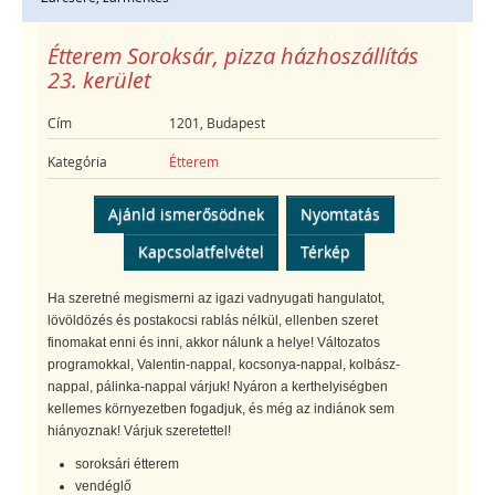
Étterem Soroksár, pizza házhoszállítás
23. kerület
Cím
1201, Budapest
Kategória
Étterem
Ajánld ismerősödnek
Nyomtatás
Kapcsolatfelvétel
Térkép
Ha szeretné megismerni az igazi vadnyugati hangulatot,
lövöldözés és postakocsi rablás nélkül, ellenben szeret
finomakat enni és inni, akkor nálunk a helye! Változatos
programokkal, Valentin-nappal, kocsonya-nappal, kolbász-
nappal, pálinka-nappal várjuk! Nyáron a kerthelyiségben
kellemes környezetben fogadjuk, és még az indiánok sem
hiányoznak! Várjuk szeretettel!
soroksári étterem
vendéglő