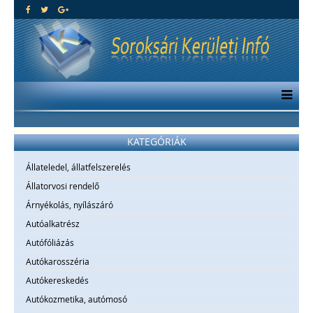
KATEGÓRIÁK
Állateledel, állatfelszerelés
Állatorvosi rendelő
Árnyékolás, nyílászáró
Autóalkatrész
Autófóliázás
Autókarosszéria
Autókereskedés
Autókozmetika, autómosó