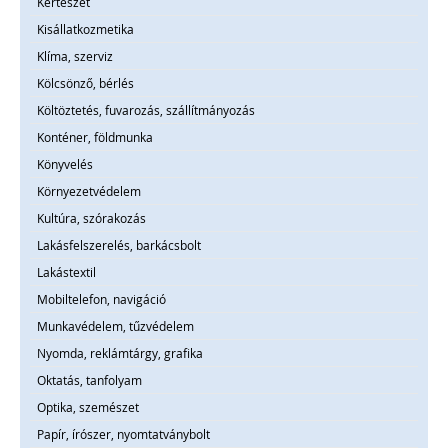
Kertészet
Kisállatkozmetika
Klíma, szerviz
Kölcsönző, bérlés
Költöztetés, fuvarozás, szállítmányozás
Konténer, földmunka
Könyvelés
Környezetvédelem
Kultúra, szórakozás
Lakásfelszerelés, barkácsbolt
Lakástextil
Mobiltelefon, navigáció
Munkavédelem, tűzvédelem
Nyomda, reklámtárgy, grafika
Oktatás, tanfolyam
Optika, szemészet
Papír, írószer, nyomtatványbolt