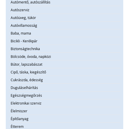
Autómentő, autószállítás
Autószerviz
Autóüveg, tükör
Autóvillamosság
Baba, mama
Bicikli - Kerékpár
Biztonságtechnika
Bölcsöde, óvoda, napközi
Bútor, lapszabászat
Cipő, táska, kiegészítő
Cukrászda, édesség
Duguláselhárítás
Egészségmegőrzés
Elektronikai szerviz
Élelmiszer
Építőanyag
Étterem