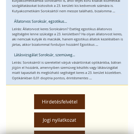
kutyakozmetikámba Soroksárról is, ahol teljes körű kisállat kozmetikai
szolgáltatásokat biztosítok a 23. kerületi kis kedvencek számára is.
...
Kutyakozmetikám Soroksártól nem messze található, bizalomma
Állatorvos Soroksár, egzotikus...
Leírás: Állatorvost keres Soroksáron? Esetleg egzotikus állatorvos
segítségére lenne szüksége a 23. kerületben? Ha olyan állatorvost keres,
aki nemcsak kutyák és macskák, hanem egzotikus állatok kezelésében is
...
jártas, akkor bizalommal forduljon hozzám! Egzotikus
Látásvizsgálat Soroksár, szemüveg...
Leírás: Soroksárról is szeretettel várjuk vásárlóinkat optikánkba, bátran
jöjjön el hozzánk, amennyiben szemüveg készítés vagy látásvizsgálat
miatt tapasztalt és megbízható segítséget keres a 23. kerület közelében.
...
Optikánkban 0,01 dioptria pontos, érintésmentes
Hirdetésfelvétel
Jogi nyilatkozat