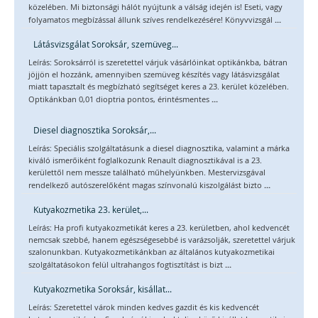
közelében. Mi biztonsági hálót nyújtunk a válság idején is! Eseti, vagy
...
folyamatos megbízással állunk szíves rendelkezésére! Könyvvizsgál
Látásvizsgálat Soroksár, szemüveg...
Leírás: Soroksárról is szeretettel várjuk vásárlóinkat optikánkba, bátran
jöjjön el hozzánk, amennyiben szemüveg készítés vagy látásvizsgálat
miatt tapasztalt és megbízható segítséget keres a 23. kerület közelében.
...
Optikánkban 0,01 dioptria pontos, érintésmentes
Diesel diagnosztika Soroksár,...
Leírás: Speciális szolgáltatásunk a diesel diagnosztika, valamint a márka
kiváló ismerőiként foglalkozunk Renault diagnosztikával is a 23.
kerülettől nem messze található műhelyünkben. Mestervizsgával
...
rendelkező autószerelőként magas színvonalú kiszolgálást bizto
Kutyakozmetika 23. kerület,...
Leírás: Ha profi kutyakozmetikát keres a 23. kerületben, ahol kedvencét
nemcsak szebbé, hanem egészségesebbé is varázsolják, szeretettel várjuk
szalonunkban. Kutyakozmetikánkban az általános kutyakozmetikai
...
szolgáltatásokon felül ultrahangos fogtisztítást is bizt
Kutyakozmetika Soroksár, kisállat...
Leírás: Szeretettel várok minden kedves gazdit és kis kedvencét